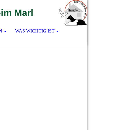
eim Marl
N
WAS WICHTIG IST