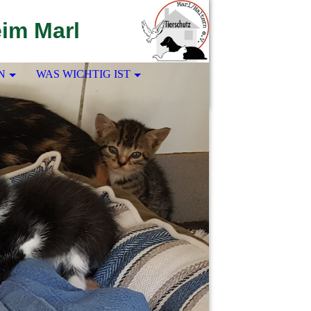
eim Marl
N
WAS WICHTIG IST