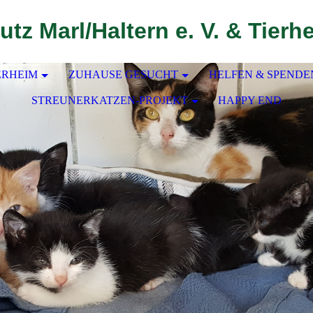
utz Marl/Haltern e. V. & Tierh
ERHEIM
ZUHAUSE GESUCHT
HELFEN & SPENDE
STREUNERKATZEN-PROJEKT
HAPPY END