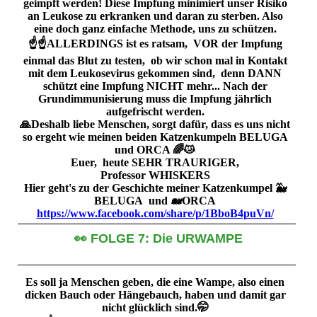
geimpft werden! Diese Impfung minimiert unser Risiko
an Leukose zu erkranken und daran zu sterben. Also
eine doch ganz einfache Methode, uns zu schützen.
☝️☝️ALLERDINGS ist es ratsam, VOR der Impfung
einmal das Blut zu testen, ob wir schon mal in Kontakt
mit dem Leukosevirus gekommen sind, denn DANN
schützt eine Impfung NICHT mehr... Nach der
Grundimmunisierung muss die Impfung jährlich
aufgefrischt werden.
🙏Deshalb liebe Menschen, sorgt dafür, dass es uns nicht
so ergeht wie meinen beiden Katzenkumpeln BELUGA
und ORCA 🌈😿
Euer, heute SEHR TRAURIGER,
Professor WHISKERS
Hier geht's zu der Geschichte meiner Katzenkumpel 🐳
BELUGA und 🐋ORCA
https://www.facebook.com/share/p/1BboB4puVn/
👀 FOLGE 7: Die URWAMPE
Es soll ja Menschen geben, die eine Wampe, also einen
dicken Bauch oder Hängebauch, haben und damit gar
nicht glücklich sind.🤭