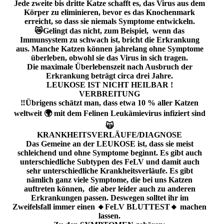
Jede zweite bis dritte Katze schafft es, das Virus aus dem
Körper zu eliminieren, bevor es das Knochenmark
erreicht, so dass sie niemals Symptome entwickeln.
😿Gelingt das nicht, zum Beispiel, wenn das
Immunsystem zu schwach ist, bricht die Erkrankung
aus. Manche Katzen können jahrelang ohne Symptome
überleben, obwohl sie das Virus in sich tragen.
Die maximale Überlebenszeit nach Ausbruch der
Erkrankung beträgt circa drei Jahre.
LEUKOSE IST NICHT HEILBAR !
VERBREITUNG
‼️Übrigens schätzt man, dass etwa 10 % aller Katzen
weltweit 🌍 mit dem Felinen Leukämievirus infiziert sind
🙀
KRANKHEITSVERLÄUFE/DIAGNOSE
Das Gemeine an der LEUKOSE ist, dass sie meist
schleichend und ohne Symptome beginnt. Es gibt auch
unterschiedliche Subtypen des FeLV und damit auch
sehr unterschiedliche Krankheitsverläufe. Es gibt
nämlich ganz viele Symptome, die bei uns Katzen
auftreten können, die aber leider auch zu anderen
Erkrankungen passen. Deswegen solltet ihr im
Zweifelsfall immer einen 🔸️FeLV BLUTTEST🔸️ machen
lassen.