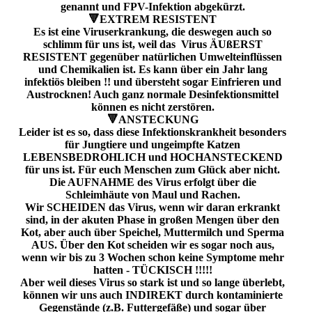
genannt und FPV-Infektion abgekürzt.
🔻EXTREM RESISTENT
Es ist eine Viruserkrankung, die deswegen auch so
schlimm für uns ist, weil das Virus ÄUßERST
RESISTENT gegenüber natürlichen Umwelteinflüssen
und Chemikalien ist. Es kann über ein Jahr lang
infektiös bleiben !! und übersteht sogar Einfrieren und
Austrocknen! Auch ganz normale Desinfektionsmittel
können es nicht zerstören.
🔻ANSTECKUNG
Leider ist es so, dass diese Infektionskrankheit besonders
für Jungtiere und ungeimpfte Katzen
LEBENSBEDROHLICH und HOCHANSTECKEND
für uns ist. Für euch Menschen zum Glück aber nicht.
Die AUFNAHME des Virus erfolgt über die
Schleimhäute von Maul und Rachen.
Wir SCHEIDEN das Virus, wenn wir daran erkrankt
sind, in der akuten Phase in großen Mengen über den
Kot, aber auch über Speichel, Muttermilch und Sperma
AUS. Über den Kot scheiden wir es sogar noch aus,
wenn wir bis zu 3 Wochen schon keine Symptome mehr
hatten - TÜCKISCH !!!!!
Aber weil dieses Virus so stark ist und so lange überlebt,
können wir uns auch INDIREKT durch kontaminierte
Gegenstände (z.B. Futtergefäße) und sogar über