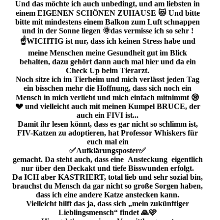
Und das möchte ich auch unbedingt, und am liebsten in
einem EIGENEN SCHÖNEN ZUHAUSE 😻 Und bitte
bitte mit mindestens einem Balkon zum Luft schnappen
und in der Sonne liegen 🌞das vermisse ich so sehr !
☝️WICHTIG ist nur, dass ich keinen Stress habe und
meine Menschen meine Gesundheit gut im Blick
behalten, dazu gehört dann auch mal hier und da ein
Check Up beim Tierarzt.
Noch sitze ich im Tierheim und mich verlässt jeden Tag
ein bisschen mehr die Hoffnung, dass sich noch ein
Mensch in mich verliebt und mich einfach mitnimmt 😪
💔 und vielleicht auch mit meinen Kumpel BRUCE, der
auch ein FIVI ist...
Damit ihr lesen könnt, dass es gar nicht so schlimm ist,
FIV-Katzen zu adoptieren, hat Professor Whiskers für
euch mal ein
✅️️Aufklärungsposter✅️
gemacht. Da steht auch, dass eine Ansteckung eigentlich
nur über den Deckakt und tiefe Bisswunden erfolgt.
Da ICH aber KASTRIERT, total lieb und sehr sozial bin,
brauchst du Mensch da gar nicht so große Sorgen haben,
dass ich eine andere Katze anstecken kann.
Vielleicht hilft das ja, dass sich „mein zukünftiger
Lieblingsmensch“ findet 🙏🩷