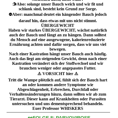
🫱Also: solange unser Bauch weich und wir fit und
schlank sind, besteht kein Grund zur Sorge.
⛔️Aber: manchmal deutet ein hängender Bauch jedoch
darauf hin, dass etwas mit uns nicht stimmt.
ÜBERGEWICHT
Haben wir starkes ÜBERGEWICHT, wächst natürlich
auch der Bauch und fängt an zu hängen. Dann solltest
du Mensch auf eine ausgewogene, kalorienreduzierte
Ernährung achten und dafür sorgen, dass wir uns viel
bewegen.
Nach einer Kastration hängt unser Bauch auch häufig.
Auch das liegt am steigenden Gewicht, denn nach einer
Kastration verändert sich der Stoffwechsel und wir
brauchen weniger oder angepasstes Futter.
⚠️ VORSICHT hier ⚠️
Tritt die Wampe plötzlich auf, fühlt sich der Bauch hart
an oder kommen andere Symptome wie
Abgeschlagenheit, Erbrechen, Durchfall oder
Verhaltensänderungen hinzu, dann sollten wir ab zum
Tierarzt. Dieser kann auf Krankheiten oder Parasiten
untersuchen und uns dementsprechend behandeln.
Euer Professor WHISKERS
👀FOLGE 8: PARVOVIROSE