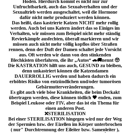
Hoden. Hierdurch kommt es nicht nur zur
Unfruchtbarkeit, auch das Sexualverhalten und der
Sexualtrieb werden ausgeschaltet, weil die Hormone
dafür nicht mehr produziert werden können.
Das heißt, dass kastrierte Katzen NICHT mehr rollig
werden. Auch bei uns Katern ändert das so Einiges im
Verhalten, wir müssen zum Beispiel nicht mehr ständig
Revierkämpfe ausfechten, überall markieren und wir
müssen auch nicht mehr völlig kopflos über Straßen
rennen, denn der Duft der Damen schaltet jede Vorsicht
aus. Oft werden wir dann von den stinkenden
Blechkisten überfahren, die ihr „Autos“ 🚗🚚nennt 🥺
Die KASTRATION hilft uns auch, GESUND zu bleiben,
denn unkastriert können die Katzendamen
DAUERROLLIG werden und haben dadurch ein
erhöhtes Risiko von entzündlichen und/oder tumorösen
Gebärmutterveränderungen.
Es gibt auch viele böse Krankheiten, die beim Deckakt
übertragen werden, diese können tödlich 🖤 enden, zum
Beispiel Leukose oder FIV, aber das ist ein Thema für
einen anderen Post.
❌️STERILISATION
Bei einer STERILISATION hingegen wird nur der Weg
der Spermien bzw. der Eizellen im Körper unterbrochen
( nur" Durchtrennung der Eileiter bzw. Samenleiter ),