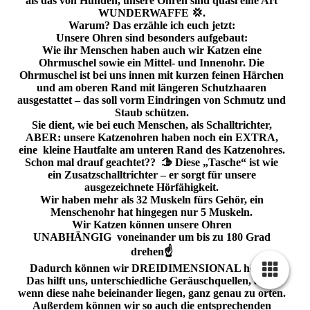
als das von Hunden, unsere Ohren sind quasi eine Art
WUNDERWAFFE 💢.
Warum? Das erzähle ich euch jetzt:
Unsere Ohren sind besonders aufgebaut:
Wie ihr Menschen haben auch wir Katzen eine
Ohrmuschel sowie ein Mittel- und Innenohr. Die
Ohrmuschel ist bei uns innen mit kurzen feinen Härchen
und am oberen Rand mit längeren Schutzhaaren
ausgestattet – das soll vorm Eindringen von Schmutz und
Staub schützen.
Sie dient, wie bei euch Menschen, als Schalltrichter,
ABER: unsere Katzenohren haben noch ein EXTRA,
eine kleine Hautfalte am unteren Rand des Katzenohres.
Schon mal drauf geachtet?? 🫱 Diese „Tasche“ ist wie
ein Zusatzschalltrichter – er sorgt für unsere
ausgezeichnete Hörfähigkeit.
Wir haben mehr als 32 Muskeln fürs Gehör, ein
Menschenohr hat hingegen nur 5 Muskeln.
Wir Katzen können unsere Ohren
UNABHÄNGIG voneinander um bis zu 180 Grad
drehen☝️
Dadurch können wir DREIDIMENSIONAL hören.
Das hilft uns, unterschiedliche Geräuschquellen, auch
wenn diese nahe beieinander liegen, ganz genau zu orten.
Außerdem können wir so auch die entsprechenden