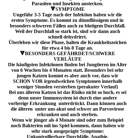
Parasiten und Insekten anstecken.
🔻SYMPTOME
Ungefähr 3-5 Tage nach der Infektion haben wir die
ersten Symptome. Es kommt zu dünnflüssigem und in
besonders schweren Fällen auch zu blutigem Durchfall.
Weil der Durchfall so stark ist, sind wir dann auch
schnell dehydriert.
Überleben wir diese Phase, halten die Krankheitszeichen
für etwa 4 bis 8 Tage an.
🔻BESONDERS GEFÄHRDET/SCHWERE
VERLÄUFE
Die häufigsten Infektionen finden bei Jungtieren im Alter
von 6 Wochen bis 4 Monaten statt. Besonders bei sehr
jungen Katzen kommt es aber auch vor, dass wir
SCHON VOR irgendwelchen Symptomen innerhalb
weniger Stunden versterben (perakuter Verlauf)
Bei uns älteren Katzen ist das Risiko nicht so hoch, es sei
denn unser Immunsystem ist durch eine andere
vorherige Erkrankung unterdrückt. Dann können auch
die älteren unter uns akut und schwer an Parvovirose
erkranken und auch sterben.
Wenn wir jünger als 4 Monate sind oder zum Beispiel
noch Bakterien mit ins Spiel kommen, dann haben wir
sehr stark ausgeprägte Symptome:
Unkontrollierbare Durchfälle, Apathie,