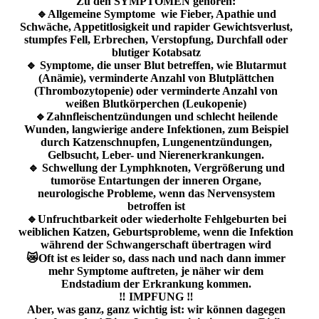
Zu den SYMPTOMEN gehören:
🔹️Allgemeine Symptome wie Fieber, Apathie und
Schwäche, Appetitlosigkeit und rapider Gewichtsverlust,
stumpfes Fell, Erbrechen, Verstopfung, Durchfall oder
blutiger Kotabsatz
🔹️ Symptome, die unser Blut betreffen, wie Blutarmut
(Anämie), verminderte Anzahl von Blutplättchen
(Thrombozytopenie) oder verminderte Anzahl von
weißen Blutkörperchen (Leukopenie)
🔹️Zahnfleischentzündungen und schlecht heilende
Wunden, langwierige andere Infektionen, zum Beispiel
durch Katzenschnupfen, Lungenentzündungen,
Gelbsucht, Leber- und Nierenerkrankungen.
🔹️ Schwellung der Lymphknoten, Vergrößerung und
tumoröse Entartungen der inneren Organe,
neurologische Probleme, wenn das Nervensystem
betroffen ist
🔹️Unfruchtbarkeit oder wiederholte Fehlgeburten bei
weiblichen Katzen, Geburtsprobleme, wenn die Infektion
während der Schwangerschaft übertragen wird
😿Oft ist es leider so, dass nach und nach dann immer
mehr Symptome auftreten, je näher wir dem
Endstadium der Erkrankung kommen.
‼️ IMPFUNG ‼️
Aber, was ganz, ganz wichtig ist: wir können dagegen