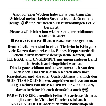
Also, vor zwei Wochen habe ich ja vom traurigen
Schicksal meiner beiden Streunerfreunde Orca und
Beluga 😢🌈 und der fiesen Viruserkrankungen FeLV
berichtet.
Heute erzähle ich schon wieder von einer schlimmen
Krankheit...der:
🟥PARVOVIROSE🟥 auch Katzenseuche genannt.
Denn kürzlich erst sind in einem Tierheim in Köln ganz
viele Katzen daran erkrankt. Eingeschleppt wurde die
Seuche durch mehrere sichergestellte Katzen, die
ILLEGAL und UNGEIMPFT aus einem anderen Land
nach Deutschland eingeführt wurden.
Dies ist ganz schlimm und unverantwortlich von den
Menschen. Dass diese armen Katzen auch noch
Rassekatzen sind, die einer Qualzuchtrasse, nämlich den
SCOTTISH FOLD Katzen, angehören und warum man
auf gar keinen Fall diese Katzen weiter züchten darf,
davon berichte ich euch demnächst auch ☝️☝️
PARVOVIROSE, eigentlich Feline Parvovirose (denn es
gibt auch ein Virus bei Hunden) wird auch
KATZENSEUCHE oder auch feline Panleukopenie