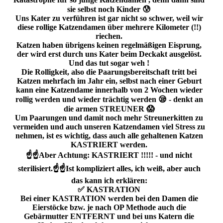
sie selbst noch Kinder 😰
Uns Kater zu verführen ist gar nicht so schwer, weil wir
diese rollige Katzendamen über mehrere Kilometer (!!)
riechen.
Katzen haben übrigens keinen regelmäßigen Eisprung,
der wird erst durch uns Kater beim Deckakt ausgelöst.
Und das tut sogar weh !
Die Rolligkeit, also die Paarungsbereitschaft tritt bei
Katzen mehrfach im Jahr ein, selbst nach einer Geburt
kann eine Katzendame innerhalb von 2 Wochen wieder
rollig werden und wieder trächtig werden 😪 - denkt an
die armen STREUNER 😱
Um Paarungen und damit noch mehr Streunerkitten zu
vermeiden und auch unseren Katzendamen viel Stress zu
nehmen, ist es wichtig, dass auch alle gehaltenen Katzen
KASTRIERT werden.
☝️☝️Aber Achtung: KASTRIERT !!!!! - und nicht
sterilisiert.☝️☝️Ist kompliziert alles, ich weiß, aber auch
das kann ich erklären:
✅ ️KASTRATION
Bei einer KASTRATION werden bei den Damen die
Eierstöcke bzw. je nach OP Methode auch die
Gebärmutter ENTFERNT und bei uns Katern die