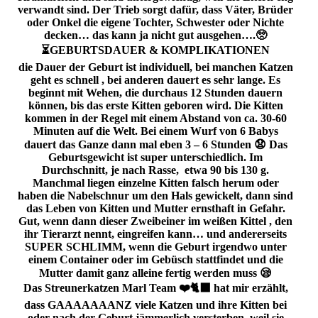
verwandt sind. Der Trieb sorgt dafür, dass Väter, Brüder
oder Onkel die eigene Tochter, Schwester oder Nichte
decken… das kann ja nicht gut ausgehen….🥺
⏳️GEBURTSDAUER & KOMPLIKATIONEN
die Dauer der Geburt ist individuell, bei manchen Katzen
geht es schnell , bei anderen dauert es sehr lange. Es
beginnt mit Wehen, die durchaus 12 Stunden dauern
können, bis das erste Kitten geboren wird. Die Kitten
kommen in der Regel mit einem Abstand von ca. 30-60
Minuten auf die Welt. Bei einem Wurf von 6 Babys
dauert das Ganze dann mal eben 3 – 6 Stunden 😧 Das
Geburtsgewicht ist super unterschiedlich. Im
Durchschnitt, je nach Rasse, etwa 90 bis 130 g.
Manchmal liegen einzelne Kitten falsch herum oder
haben die Nabelschnur um den Hals gewickelt, dann sind
das Leben von Kitten und Mutter ernsthaft in Gefahr.
Gut, wenn dann dieser Zweibeiner im weißen Kittel , den
ihr Tierarzt nennt, eingreifen kann… und andererseits
SUPER SCHLIMM, wenn die Geburt irgendwo unter
einem Container oder im Gebüsch stattfindet und die
Mutter damit ganz alleine fertig werden muss 😪
Das Streunerkatzen Marl Team ❤️🐈‍⬛ hat mir erzählt,
dass GAAAAAAANZ viele Katzen und ihre Kitten bei
oder nach der Geburt jämmerlich versterben, weil sie