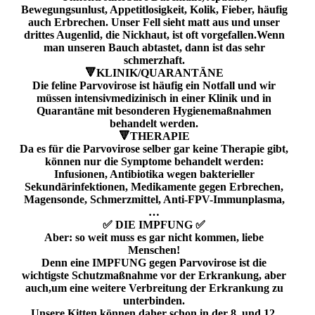
Bewegungsunlust, Appetitlosigkeit, Kolik, Fieber, häufig
auch Erbrechen. Unser Fell sieht matt aus und unser
drittes Augenlid, die Nickhaut, ist oft vorgefallen.Wenn
man unseren Bauch abtastet, dann ist das sehr
schmerzhaft.
🔻KLINIK/QUARANTÄNE
Die feline Parvovirose ist häufig ein Notfall und wir
müssen intensivmedizinisch in einer Klinik und in
Quarantäne mit besonderen Hygienemaßnahmen
behandelt werden.
🔻THERAPIE
Da es für die Parvovirose selber gar keine Therapie gibt,
können nur die Symptome behandelt werden:
Infusionen, Antibiotika wegen bakterieller
Sekundärinfektionen, Medikamente gegen Erbrechen,
Magensonde, Schmerzmittel, Anti-FPV-Immunplasma,
…
✅️ DIE IMPFUNG ✅️
Aber: so weit muss es gar nicht kommen, liebe
Menschen!
Denn eine IMPFUNG gegen Parvovirose ist die
wichtigste Schutzmaßnahme vor der Erkrankung, aber
auch,um eine weitere Verbreitung der Erkrankung zu
unterbinden.
Unsere Kitten können daher schon in der 8. und 12.