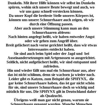
Dunkeln. Mit ihrer Hilfe können wir selbst im Dunkeln
spüren, wohin sich unsere Beute bewegt und auch, wo
wir uns ganz schnell verstecken können.
Da unser Kopf die breiteste Stelle unseres Körpers ist,
können uns unsere Schnurrhaare auch zeigen, ob wir
durch eine Öffnung passen.
Aber auch unsere Stimmung kann man an den
Schnurrhaaren ablesen:
Nach hinten angelegt heißt, wir haben entweder Angst
oder wir gehen zum Angriff über.
Breit gefächert nach vorne gerichtet heißt, dass wir etwas
Interessantes entdeckt haben.
Sie sind auch beim Spiel oder der Jagd und bei
Auseinandersetzungen mit Artgenossen so ausgerichtet.
Seitlich, nicht aufgefächert heißt, wir sind entspannt und
zufrieden.
Hin und wieder fällt uns mal ein Schnurrhaar aus, aber
das ist nicht schlimm, denn sie wachsen ja wieder nach.
Leider gibt es Katzen, zum Beispiel die SPHYNX, die
gar keine Schnurrhaare haben, das ist gar nicht schön
für sie, sind unsere Schnurrhaare doch so wichtig und
nützlich für uns. Die SPHYNX gilt in Deutschland daher
als Qualzucht.
Übrigens weiß man gar nicht genau, warum sie
Schnurrhaare genannt wurden. Manche Menschen