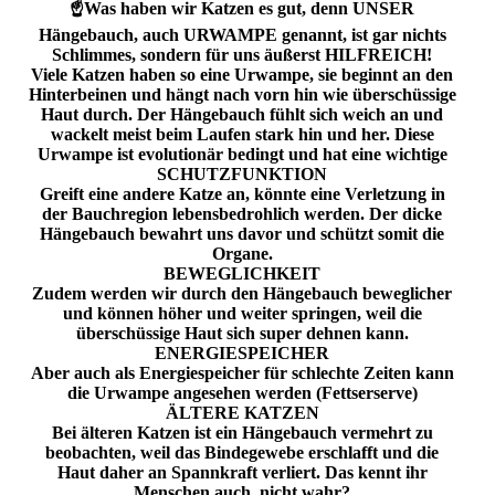
☝️Was haben wir Katzen es gut, denn UNSER
Hängebauch, auch URWAMPE genannt, ist gar nichts
Schlimmes, sondern für uns äußerst HILFREICH!
Viele Katzen haben so eine Urwampe, sie beginnt an den
Hinterbeinen und hängt nach vorn hin wie überschüssige
Haut durch. Der Hängebauch fühlt sich weich an und
wackelt meist beim Laufen stark hin und her. Diese
Urwampe ist evolutionär bedingt und hat eine wichtige
SCHUTZFUNKTION
Greift eine andere Katze an, könnte eine Verletzung in
der Bauchregion lebensbedrohlich werden. Der dicke
Hängebauch bewahrt uns davor und schützt somit die
Organe.
BEWEGLICHKEIT
Zudem werden wir durch den Hängebauch beweglicher
und können höher und weiter springen, weil die
überschüssige Haut sich super dehnen kann.
ENERGIESPEICHER
Aber auch als Energiespeicher für schlechte Zeiten kann
die Urwampe angesehen werden (Fettserserve)
ÄLTERE KATZEN
Bei älteren Katzen ist ein Hängebauch vermehrt zu
beobachten, weil das Bindegewebe erschlafft und die
Haut daher an Spannkraft verliert. Das kennt ihr
Menschen auch, nicht wahr?