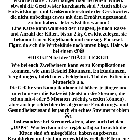
erwartet hätte ? Oder langes Haar bei einem Kitten,
obwohl die Geschwister kurzhaarig sind ? Auch gibt es
Entwicklungs- und Größenunterschiede der Geschwister,
die nicht unbedingt etwas mit dem Ernährungszustand
zu tun haben. Jetzt wisst ihr, warum !
Eine Katze kann während der Tragzeit, je nach Rasse
und Anzahl der Kitten, bis zu 2 kg Gewicht zulegen, sie
bekommt einen Kugelbauch und eine sog. Packesel-
Figur, da sich die Wirbelsäule nach unten biegt. Halt wie
bei einem 🫏😅
⚡️RISIKEN bei der TRÄCHTIGKEIT
Wie bei euch Zweibeinern kann es zu Komplikationen
kommen, wie zum Beispiel Blutungen, Entzündungen,
Vergiftungen, Infektionen, Fehlgeburt, Tod der Kitten im
Mutterleib u.a.
Die Gefahr von Komplikationen ist höher, je jünger und
unerfahrener die Katze ist (denkt an die Streuner, die
schon mit 4 oder 5 Monaten trächtig werden können) ,
aber auch je schlechter der allgemeine Ernährungs- und
Gesundheitszustand ist (auch ein echtes Streunerproblem
😿).
Insbesondere bei Streunerkatzen, aber auch bei den
„UPPS“-Würfen kommt es regelmäßig zu Inzucht: die
Kitten sind oft missgebildet, haben angeborene
Krankheiten und sind untergewichtig, weil die Eltern eng