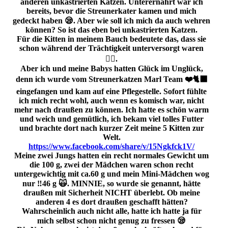
anderen unkastrierten Katzen. Unterernährt war ich
bereits, bevor die Streunerkater kamen und mich
gedeckt haben 😪. Aber wie soll ich mich da auch wehren
können? So ist das eben bei unkastrierten Katzen.
Für die Kitten in meinem Bauch bedeutete das, dass sie
schon während der Trächtigkeit unterversorgt waren
😮‍💨.
Aber ich und meine Babys hatten Glück im Unglück,
denn ich wurde vom Streunerkatzen Marl Team ❤️🐈‍⬛
eingefangen und kam auf eine Pflegestelle. Sofort fühlte
ich mich recht wohl, auch wenn es komisch war, nicht
mehr nach draußen zu können. Ich hatte es schön warm
und weich und gemütlich, ich bekam viel tolles Futter
und brachte dort nach kurzer Zeit meine 5 Kitten zur
Welt.
https://www.facebook.com/share/v/15Ngkfck1V/
Meine zwei Jungs hatten ein recht normales Gewicht um
die 100 g, zwei der Mädchen waren schon recht
untergewichtig mit ca.60 g und mein Mini-Mädchen wog
nur ‼️46 g 🙀. MINNIE, so wurde sie genannt, hätte
draußen mit Sicherheit NICHT überlebt. Ob meine
anderen 4 es dort draußen geschafft hätten?
Wahrscheinlich auch nicht alle, hatte ich hatte ja für
mich selbst schon nicht genug zu fressen 😪