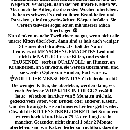
Welpen zu versorgen, dann sterben unsere Kleinen 💔.
Aber auch die Kitten, die die ersten Wochen überleben,
haben es schwer. Es drohen ihnen Krankheiten und
Parasiten , die den geschwächten Körper befallen. Sie
werden teilweise sogar schon mit unserer Milch
übertragen 😪
Nun denken manche Zweibeiner, na gut, wenn nicht alle
unsere Kitten überleben, dann sind es halt auch weniger
Streuner dort draußen. „Ist halt die Natur“ –
Leute, es ist MENSCHENGEMACHTES Leid und
nicht die NATUR! Unsere Kitten, und es sind
TAUSENDE, sterben QUALVOLL: an Hunger, an
Krankheiten, an Schwäche, sie werden überfahren, und
sie werden Opfer von Hunden, Füchsen etc..
☝️WOLLT IHR MENSCHEN DAS ? Ich denke nicht!
Die wenigen Kitten, die überleben, werden dann, wie
euch Professor WHISKERS IN FOLGE 3 erzählt
hatte, oft schon im Alter von 5 Monaten trächtig,
gedeckt vom Vater, vom Bruder oder anderen Katern.
Und der traurige Kreislauf unseres Leidens geht weiter.
Obwohl die KITTENSTERBLICHKEIT bei Streunern
extrem hoch ist und bis zu 75 % der Jungtiere in
manchen Gegenden nicht einmal 1 oder 2 Monate
überleben, sind wir Katzen leider so fruchtbar, dass die