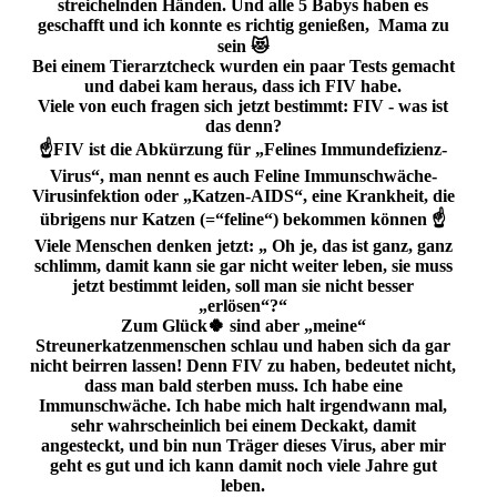
streichelnden Händen. Und alle 5 Babys haben es
geschafft und ich konnte es richtig genießen, Mama zu
sein 😻
Bei einem Tierarztcheck wurden ein paar Tests gemacht
und dabei kam heraus, dass ich FIV habe.
Viele von euch fragen sich jetzt bestimmt: FIV - was ist
das denn?
☝️FIV ist die Abkürzung für „Felines Immundefizienz-
Virus“, man nennt es auch Feline Immunschwäche-
Virusinfektion oder „Katzen-AIDS“, eine Krankheit, die
übrigens nur Katzen (=“feline“) bekommen können ☝️
Viele Menschen denken jetzt: „ Oh je, das ist ganz, ganz
schlimm, damit kann sie gar nicht weiter leben, sie muss
jetzt bestimmt leiden, soll man sie nicht besser
„erlösen“?“
Zum Glück🍀 sind aber „meine“
Streunerkatzenmenschen schlau und haben sich da gar
nicht beirren lassen! Denn FIV zu haben, bedeutet nicht,
dass man bald sterben muss. Ich habe eine
Immunschwäche. Ich habe mich halt irgendwann mal,
sehr wahrscheinlich bei einem Deckakt, damit
angesteckt, und bin nun Träger dieses Virus, aber mir
geht es gut und ich kann damit noch viele Jahre gut
leben.