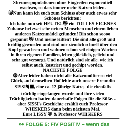
Streunerpopulationen ohne Eingreifen exponentiell
wachsen, so dass immer mehr Katzen leiden.
😻Nun kann ich euch zum Schluss aber auch etwas sehr
Schönes berichten:
Ich habe nun seit HEUTE‼️😻 ein TOLLES EIGENES
Zuhause bei zwei sehr netten Menschen und einem lieben
anderen Katzenmädel gefunden! Bin schon soooo
gespannt 😻 Und meine Kitten? Die sind alle groß und
kräftig geworden und sind mir ziemlich schnell über den
Kopf gewachsen und wohnen schon seit einigen Wochen
in ihren eigenen Familien, leben glücklich, geliebt und
sehr gut versorgt. Und natürlich sind sie alle, wie ich
selbst auch, kastriert und gechipt worden.
NÄCHSTE FOLGE
😪Aber leider haben nicht alle Katzenmütter so viel
Glück, auf demselben Hof lebte auch unsere Freundin
SISSI🐈‍⬛, eine ca. 12 jährige Katze, die ebenfalls
trächtig eingefangen wurde und ihre vielen
Trächtigkeiten hatten dauerhafte Folgen für die Süße…
aber SISSI's Geschichte erzählt euch Professor
WHISKERS dann beim nächsten Mal.
Eure LISSY 🩷 & Professor WHISKERS
👀 FOLGE 5: FIV POSITIV – wenn das