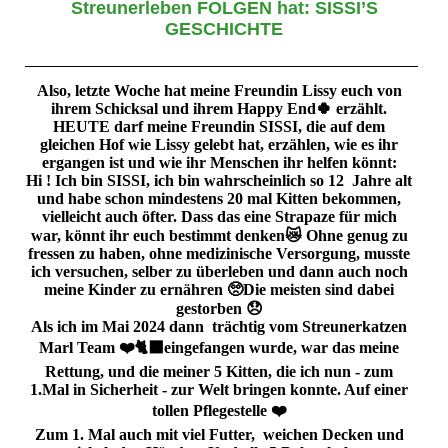
Streunerleben FOLGEN hat: SISSI’S
GESCHICHTE
Also, letzte Woche hat meine Freundin Lissy euch von
ihrem Schicksal und ihrem Happy End🍀 erzählt.
HEUTE darf meine Freundin SISSI, die auf dem
gleichen Hof wie Lissy gelebt hat, erzählen, wie es ihr
ergangen ist und wie ihr Menschen ihr helfen könnt:
Hi ! Ich bin SISSI, ich bin wahrscheinlich so 12 Jahre alt
und habe schon mindestens 20 mal Kitten bekommen,
vielleicht auch öfter. Dass das eine Strapaze für mich
war, könnt ihr euch bestimmt denken😿 Ohne genug zu
fressen zu haben, ohne medizinische Versorgung, musste
ich versuchen, selber zu überleben und dann auch noch
meine Kinder zu ernähren 🥺Die meisten sind dabei
gestorben 😞
Als ich im Mai 2024 dann trächtig vom Streunerkatzen
Marl Team ❤️🐈‍⬛eingefangen wurde, war das meine
Rettung, und die meiner 5 Kitten, die ich nun - zum
1.Mal in Sicherheit - zur Welt bringen konnte. Auf einer
tollen Pflegestelle ❤️
Zum 1. Mal auch mit viel Futter, weichen Decken und