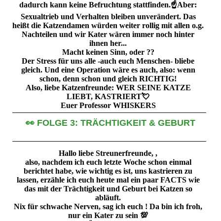
dadurch kann keine Befruchtung stattfinden.☝️Aber:
Sexualtrieb und Verhalten bleiben unverändert. Das
heißt die Katzendamen würden weiter rollig mit allen o.g.
Nachteilen und wir Kater wären immer noch hinter
ihnen her...
Macht keinen Sinn, oder ??
Der Stress für uns alle -auch euch Menschen- bliebe
gleich. Und eine Operation wäre es auch, also: wenn
schon, denn schon und gleich RICHTIG!
Also, liebe Katzenfreunde: WER SEINE KATZE
LIEBT, KASTRIERT💘
Euer Professor WHISKERS
👀 FOLGE 3: TRÄCHTIGKEIT & GEBURT
Hallo liebe Streunerfreunde, ,
also, nachdem ich euch letzte Woche schon einmal
berichtet habe, wie wichtig es ist, uns kastrieren zu
lassen, erzähle ich euch heute mal ein paar FACTS wie
das mit der Trächtigkeit und Geburt bei Katzen so
abläuft.
Nix für schwache Nerven, sag ich euch ! Da bin ich froh,
nur ein Kater zu sein 💯