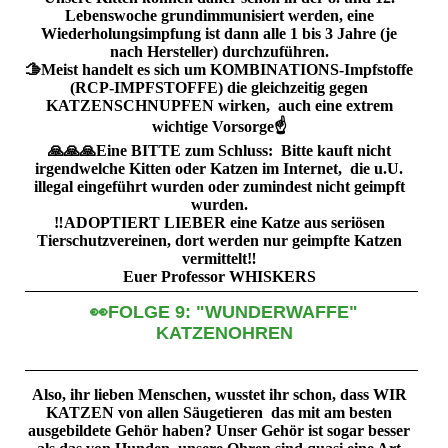
Lebenswoche grundimmunisiert werden, eine
Wiederholungsimpfung ist dann alle 1 bis 3 Jahre (je
nach Hersteller) durchzuführen.
🫱Meist handelt es sich um KOMBINATIONS-Impfstoffe
(RCP-IMPFSTOFFE) die gleichzeitig gegen
KATZENSCHNUPFEN wirken, auch eine extrem
wichtige Vorsorge☝️
🙏🙏🙏Eine BITTE zum Schluss: Bitte kauft nicht
irgendwelche Kitten oder Katzen im Internet, die u.U.
illegal eingeführt wurden oder zumindest nicht geimpft
wurden.
‼️ADOPTIERT LIEBER eine Katze aus seriösen
Tierschutzvereinen, dort werden nur geimpfte Katzen
vermittelt‼️
Euer Professor WHISKERS
👀FOLGE 9: "WUNDERWAFFE"
KATZENOHREN
Also, ihr lieben Menschen, wusstet ihr schon, dass WIR
KATZEN von allen Säugetieren das mit am besten
ausgebildete Gehör haben? Unser Gehör ist sogar besser