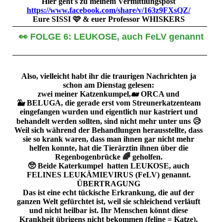
Hier geht's zu meinem Vermittlungspost
https://www.facebook.com/share/v/163z9FXsQZ/
Eure SISSI 🩷 & euer Professor WHISKERS
👀 FOLGE 6: LEUKOSE, auch FeLV genannt
Also, vielleicht habt ihr die traurigen Nachrichten ja
schon am Dienstag gelesen:
zwei meiner Katzenkumpel,🐋 ORCA und
🐳 BELUGA, die gerade erst vom Streunerkatzenteam
eingefangen wurden und eigentlich nur kastriert und
behandelt werden sollten, sind nicht mehr unter uns 😥
Weil sich während der Behandlungen herausstellte, dass
sie so krank waren, dass man ihnen gar nicht mehr
helfen konnte, hat die Tierärztin ihnen über die
Regenbogenbrücke 🌈 geholfen.
🥺 Beide Katerkumpel hatten LEUKOSE, auch
FELINES LEUKÄMIEVIRUS (FeLV) genannt.
ÜBERTRAGUNG
Das ist eine echt tückische Erkrankung, die auf der
ganzen Welt gefürchtet ist, weil sie schleichend verläuft
und nicht heilbar ist. Ihr Menschen könnt diese
Krankheit übrigens nicht bekommen (feline = Katze).