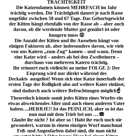
TRÄCHTIGKEIT
Die Katzendamen können MEHRFACH im Jahr
trächtig werden. Die Trächtigkeit dauert je nach Rasse
ungefähr zwischen 58 und 67 Tage. Das Geburtsgewicht
der Kitten hängt ebenfalls von der Rasse ab – aber auch
davon, ob die werdende Mutter gut genährt ist oder
hungern muss 😟
Die Anzahl der Kitten und ihr Aussehen hängt von
einigen Faktoren ab, aber insbesondere davon, wie viele
von uns Katern „zum Zug“ kamen – und wann. Denn
eine Katze wird – anders als bei den Zweibeinern –
durchaus von mehreren Katern trächtig.
Ihr erinnert euch vielleicht an meine FOLGE 2: Der
Eisprung wird nur direkt während des
Deckakts ausgelöst! Wenn sich eine Katze innerhalb der
ersten Tage der Rolligkeit also auf weitere Kater einlässt,
sind dadurch auch weitere Befruchtungen möglich☝️
Theoretisch könnte somit jedes Kitten eines Wurfes ein
etwas abweichendes Alter und auch einen anderen Vater
haben….HERRJE!! Ist das PEINLICH, aber so ist das
nun mal mit dem Trieb bei uns … 🙈
Glaubt ihr nicht ? Ist aber so ! Habt ihr euch noch nie
gewundert, warum in einem einzigen Wurf manchmal
Fell- und Augenfarben dabei sind, die man nicht