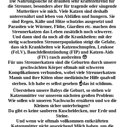
Die Nahrungssuche ist draußen sehr kräftezehrend für
die Streuner, besonders aber für tragende oder säugende
Muttertiere wie mich. Viele Katzen sind deshalb
unterernährt und leben von Abfällen und hungern. Sie
sind Regen, Kälte und Hitze schutzlos ausgesetzt und
Parasiten wie Würmer, Flöhe, Giardien etc. machen den
Streunerkatzen das Leben zusätzlich noch schwerer.
Und dann sind da noch all die Krankheiten: mit der
stetig wachsenden Streunerpopulation steigt die Gefahr,
dass sich Krankheiten wie Katzenschnupfen, Leukose
(FeLV), Bauchfellentzündung (FIP) und Katzen-Aids
(FIV) rasch ausbreiten 🥺
Für uns Streunerkatzen sind die Geburten durch unsere
geschwächten Körper oftmals mit schweren
Komplikationen verbunden, wobei viele Streunerkatzen
Mamis und ihre Kitten ohne medizinische Hilfe qualvoll
sterben. Ich habe es selbst gesehen ☝️das ist schlimm.
Überstehen unsere Babys die Geburt, so stehen wir
Katzenmütter vor unserem nächsten großen Problem:
Wie sollen wir unseren Nachwuchs ernähren und wo die
Kleinen sicher unterbringen?
Da gibt es keine sauberen Kuscheldecken, nur Erde und
Steine.
Und wenn wir oftmals vollkommen entkräfteten
Katzenmütter nicht ausreichend Milch haben, um die