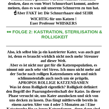
denken, dass es vom Wort Schnurrbart kommt, andere
meinen, dass es was mit unserem Schnurren zu tun hat.
☝️Aber FAKT ist: Die Schnurrhaare sind SEHR
WICHTIG für uns Katzen !
Euer Professor WHISKERS
👀 FOLGE 2: KASTRATION, STERILISATION &
ROLLIGKEIT
Also, ich selbst bin ja ein kastrierter Kater, was auch gut
ist, denn es braucht wirklich nicht noch mehr Streuner
auf dieser Welt.
Aber es ist nicht nur gut für die Katzenpopulation, es
nimmt mir auch sehr viel Stress. Ich muss nicht mehr auf
der Suche nach rolligen Katzendamen sein und mich
schlimmstenfalls auch noch um sie prügeln.
APROPOS ROLLIGE KATZENDAMEN
Was ist denn Rolligkeit eigentlich? Rolligkeit definiert
den Begriff der Paarungsbereitschaft der Katze. In dieser
Phase versucht sie, uns Kater anzulocken und sich von
uns decken zu lassen. Das fängt mittlerweile bereits in
einem zarten Alter von 4 oder 5 Monaten an ! Eine
Katastrophe für so junge Katzendamen , denn dann sind