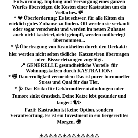
Entwurmung, Impfung und Versorgung eines ganzen
Wurfes übersteigen die Kosten einer Kastration um ein
Vielfaches. 💸
* 💔 Überforderung: Es ist schwer, für alle Kitten ein
wirklich gutes Zuhause zu finden. Oft werden sie verkauft
oder sogar verschenkt und werden im neuen Zuhause
auch nicht kastriert,nicht geimpft, werden unüberlegt
übernommen...
* 🩺Übertragung von Krankheiten durch den Deckakt:
hier werden nicht selten tödliche Katzenviren übertragen
oder Bissverletzungen zugefügt.
📍 GENERELLE gesundheitliche Vorteile für
Wohnungskatzen durch KASTRATION:
* 😿 Dauerrolligkeit vermeiden: Das ist purer hormoneller
Stress und Qual für das Tier.
* 🩺 Das Risiko für Gebärmutterentzündungen oder
Tumore sinkt drastisch. Deine Katze lebt gesünder und
länger! 🐈✨
Fazit: Kastration ist keine Option, sondern
Verantwortung. Es ist ein Investment in ein tiergerechtes
Morgen. 🌍
⚠️⚠️⚠️⚠️⚠️⚠️⚠️⚠️⚠️⚠️⚠️⚠️⚠️