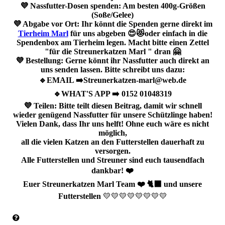
💜 Nassfutter-Dosen spenden: Am besten 400g-Größen
(Soße/Gelee)
💜 Abgabe vor Ort: Ihr könnt die Spenden gerne direkt im
Tierheim Marl
für uns abgeben 😍😻oder einfach in die
Spendenbox am Tierheim legen. Macht bitte einen Zettel
"für die Streunerkatzen Marl " dran 🤗
💜 Bestellung: Gerne könnt ihr Nassfutter auch direkt an
uns senden lassen. Bitte schreibt uns dazu:
🔹️EMAIL ➡️Streunerkatzen-marl@web.de
🔹️WHAT'S APP ➡️ 0152 01048319
💜 Teilen: Bitte teilt diesen Beitrag, damit wir schnell
wieder genügend Nassfutter für unsere Schützlinge haben!
Vielen Dank, dass Ihr uns helft! Ohne euch wäre es nicht
möglich,
all die vielen Katzen an den Futterstellen dauerhaft zu
versorgen.
Alle Futterstellen und Streuner sind euch tausendfach
dankbar! ❤️
Euer Streunerkatzen Marl Team ❤️ 🐈‍⬛ und unsere
Futterstellen
💛💛💛💛💛💛💛💛