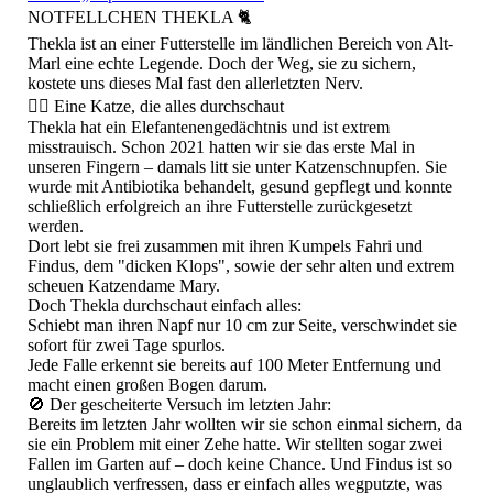
NOTFELLCHEN THEKLA 🐈
​Thekla ist an einer Futterstelle im ländlichen Bereich von Alt-
Marl eine echte Legende. Doch der Weg, sie zu sichern,
kostete uns dieses Mal fast den allerletzten Nerv.
​🕵️‍♀️ Eine Katze, die alles durchschaut
​Thekla hat ein Elefantenengedächtnis und ist extrem
misstrauisch. Schon 2021 hatten wir sie das erste Mal in
unseren Fingern – damals litt sie unter Katzenschnupfen. Sie
wurde mit Antibiotika behandelt, gesund gepflegt und konnte
schließlich erfolgreich an ihre Futterstelle zurückgesetzt
werden.
​Dort lebt sie frei zusammen mit ihren Kumpels Fahri und
Findus, dem "dicken Klops", sowie der sehr alten und extrem
scheuen Katzendame Mary.
Doch Thekla durchschaut einfach alles:
​Schiebt man ihren Napf nur 10 cm zur Seite, verschwindet sie
sofort für zwei Tage spurlos.
Jede Falle erkennt sie bereits auf 100 Meter Entfernung und
macht einen großen Bogen darum.
​🚫 Der gescheiterte Versuch im letzten Jahr:
​Bereits im letzten Jahr wollten wir sie schon einmal sichern, da
sie ein Problem mit einer Zehe hatte. Wir stellten sogar zwei
Fallen im Garten auf – doch keine Chance. Und Findus ist so
unglaublich verfressen, dass er einfach alles wegputzte, was