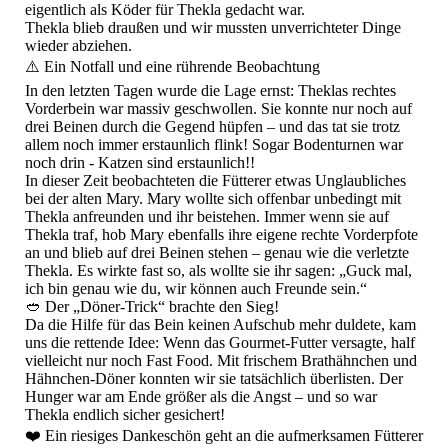
eigentlich als Köder für Thekla gedacht war.
Thekla blieb draußen und wir mussten unverrichteter Dinge
wieder abziehen.
​⚠️ Ein Notfall und eine rührende Beobachtung
​In den letzten Tagen wurde die Lage ernst: Theklas rechtes
Vorderbein war massiv geschwollen. Sie konnte nur noch auf
drei Beinen durch die Gegend hüpfen – und das tat sie trotz
allem noch immer erstaunlich flink! Sogar Bodenturnen war
noch drin - Katzen sind erstaunlich!!
​In dieser Zeit beobachteten die Fütterer etwas Unglaubliches
bei der alten Mary. Mary wollte sich offenbar unbedingt mit
Thekla anfreunden und ihr beistehen. Immer wenn sie auf
Thekla traf, hob Mary ebenfalls ihre eigene rechte Vorderpfote
an und blieb auf drei Beinen stehen – genau wie die verletzte
Thekla. Es wirkte fast so, als wollte sie ihr sagen: „Guck mal,
ich bin genau wie du, wir können auch Freunde sein.“
​🥙 Der „Döner-Trick“ brachte den Sieg!
​Da die Hilfe für das Bein keinen Aufschub mehr duldete, kam
uns die rettende Idee: Wenn das Gourmet-Futter versagte, half
vielleicht nur noch Fast Food. Mit frischem Brathähnchen und
Hähnchen-Döner konnten wir sie tatsächlich überlisten. Der
Hunger war am Ende größer als die Angst – und so war
Thekla endlich sicher gesichert!
​❤️ Ein riesiges Dankeschön geht an die aufmerksamen Fütterer