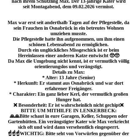
nach ihrem Schützling Max. Der 13-jährige Kater wird
seit Montagabend, dem 09.02.2026 vermisst.
Max war erst seit anderthalb Tagen auf der Pflegestelle, da
sein Frauchen in Osnabrück in ein betreutes Wohnen
umziehen musste.
Die Pflegestelle hatte ihn aufgenommen, um ihm einen
schönen Lebensabend zu ermöglichen.
Durch ein unglückliches Missgeschick ist er beim
Hereinlassen einer anderen Katze entwischt 🥺🥺
Da Max die Umgebung nicht kennt, ist er vermutlich völlig
orientierungslos und verängstigt.
Details zu Max:
* Alter: 13 Jahre (Senior)
* Herkunft: Er stammt aus Osnabrück und war dort
erfahrener Freigänger.
* Charakter: Ein ganz lieber Kerl, der vermutlich großen
Hunger hat.
❌️ Besonderheit: Er ist wahrscheinlich nicht gechipt❌️
BITTE UM MITHILFE IN LENKERBECK:
🙏🙏Bitte schaut in eure Garagen, Keller, Schuppen oder
Gartenhütten. Ein verängstigter Kater wie Max verkriecht
sich oft und wird dann versehentlich eingesperrt.
☝️☝️☝️WICHTIG: Bitte seht von Vorwürfen gegenüber der