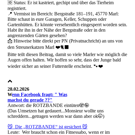
​🆔 Status: Er ist kastriert, gechipt und über das Tierheim
registriert.
​📍 Vermisst im Bereich: Bergstraße 181–191, 45770 Marl:
​Bitte schaut in eure Garagen, Keller, Schuppen oder
Gartenhütten. Er könnte versehentlich eingesperrt worden sein.
​Habt ihr ihn in der Nähe der Bergstraße oder in den
angrenzenden Gärten gesehen?
​📩 Hinweise bitte direkt per PN (Privatnachricht) an uns von
den Streunerkatzen Marl ❤️🐈‍⬛
​Bitte teilt diesen Beitrag, damit so viele Marler wie möglich die
Augen offen halten. Wir hoffen so sehr, dass der Junge bald
wieder sicher an seiner Futterstelle erscheint. 🐾❤️
28.02.2026
W
enn Facebook fragt: " Was
machst du gerade ??"
Antwort: die ROTZBANDE eintüten🫣🤪
(Das Umsetzen hat gedauert...Monsieur wollte uns
schreddern...getragen werden war dann aber ok🤭)
😼 Die „ROTZBANDE“ ist gesichert 😼
Leute: Wer braucht schon ein Fitnessabo, wenn er im