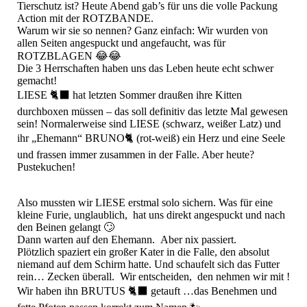
Tierschutz ist? Heute Abend gab’s für uns die volle Packung
Action mit der ROTZBANDE.
Warum wir sie so nennen? Ganz einfach: Wir wurden von
allen Seiten angespuckt und angefaucht, was für
ROTZBLAGEN 😂😂
Die 3 Herrschaften haben uns das Leben heute echt schwer
gemacht!
LIESE 🐈‍⬛ hat letzten Sommer draußen ihre Kitten
durchboxen müssen – das soll definitiv das letzte Mal gewesen
sein! Normalerweise sind LIESE (schwarz, weißer Latz) und
ihr „Ehemann“ BRUNO🐈 (rot-weiß) ein Herz und eine Seele
und frassen immer zusammen in der Falle. Aber heute?
Pustekuchen!
Also mussten wir LIESE erstmal solo sichern. Was für eine
kleine Furie, unglaublich, hat uns direkt angespuckt und nach
den Beinen gelangt 🙄
Dann warten auf den Ehemann. Aber nix passiert.
Plötzlich spaziert ein großer Kater in die Falle, den absolut
niemand auf dem Schirm hatte. Und schaufelt sich das Futter
rein… Zecken überall. Wir entscheiden, den nehmen wir mit !
Wir haben ihn BRUTUS 🐈‍⬛ getauft …das Benehmen und