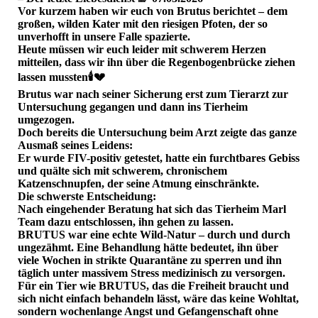
​Vor kurzem haben wir euch von Brutus berichtet – dem
großen, wilden Kater mit den riesigen Pfoten, der so
unverhofft in unsere Falle spazierte.
Heute müssen wir euch leider mit schwerem Herzen
mitteilen, dass wir ihn über die Regenbogenbrücke ziehen
lassen mussten🕯️💔
​Brutus war nach seiner Sicherung erst zum Tierarzt zur
Untersuchung gegangen und dann ins Tierheim
umgezogen.
Doch bereits die Untersuchung beim Arzt zeigte das ganze
Ausmaß seines Leidens:
Er wurde FIV-positiv getestet, hatte ein furchtbares Gebiss
und quälte sich mit schwerem, chronischem
Katzenschnupfen, der seine Atmung einschränkte.
​Die schwerste Entscheidung:
Nach eingehender Beratung hat sich das Tierheim Marl
Team dazu entschlossen, ihn gehen zu lassen.
BRUTUS war eine echte Wild-Natur – durch und durch
ungezähmt. Eine Behandlung hätte bedeutet, ihn über
viele Wochen in strikte Quarantäne zu sperren und ihn
täglich unter massivem Stress medizinisch zu versorgen.
​Für ein Tier wie BRUTUS, das die Freiheit braucht und
sich nicht einfach behandeln lässt, wäre das keine Wohltat,
sondern wochenlange Angst und Gefangenschaft ohne