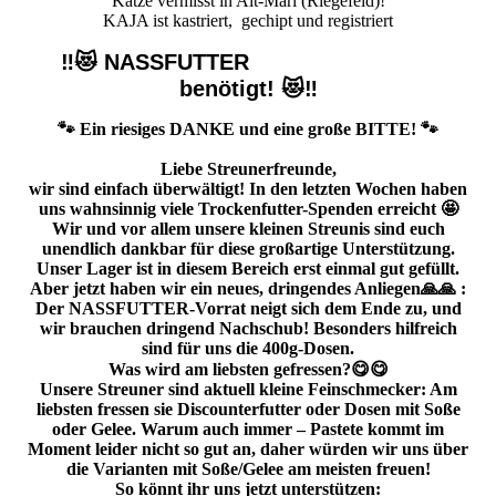
Katze vermisst in Alt-Marl (Riegefeld)!
KAJA ist kastriert, gechipt und registriert
‼️😻 NASSFUTTER
benötigt! 😻‼️
🐾 Ein riesiges DANKE und eine große BITTE! 🐾
Liebe Streunerfreunde,
wir sind einfach überwältigt! In den letzten Wochen haben
uns wahnsinnig viele Trockenfutter-Spenden erreicht 🤩
Wir und vor allem unsere kleinen Streunis sind euch
unendlich dankbar für diese großartige Unterstützung.
Unser Lager ist in diesem Bereich erst einmal gut gefüllt.
Aber jetzt haben wir ein neues, dringendes Anliegen🙏🙏 :
Der NASSFUTTER-Vorrat neigt sich dem Ende zu, und
wir brauchen dringend Nachschub! Besonders hilfreich
sind für uns die 400g-Dosen.
Was wird am liebsten gefressen?😋😋
Unsere Streuner sind aktuell kleine Feinschmecker: Am
liebsten fressen sie Discounterfutter oder Dosen mit Soße
oder Gelee. Warum auch immer – Pastete kommt im
Moment leider nicht so gut an, daher würden wir uns über
die Varianten mit Soße/Gelee am meisten freuen!
So könnt ihr uns jetzt unterstützen: