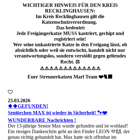
WICHTIGER HINWEIS FÜR DEN KREIS
RECKLINGHAUSEN:
Im Kreis Recklinghausen gilt die
Katzenschutzverordnung.
Das bedeutet:
Jede Freigängerkatze MUSS kastriert, gechipt und
registriert sein!
Wer seine unkastrierte Katze in den Freigang lässt, ob
absichtlich oder weil sie entwischt, handelt nicht nur
verantwortungslos, sondern verstößt gegen geltendes
Recht. ⚖️
⚠️⚠️⚠️⚠️⚠️⚠️⚠️⚠️⚠️⚠️⚠️⚠️⚠️
Euer Streunerkatzen Marl Team ❤️🐈‍⬛
25.03.2026
🍀🍀GEFUNDEN!
Seniörchen MAX ist wieder in Sicherheit! 🐾❤️
WUNDERBARE Nachrichten !
Der 13-jährige Senior Max wurde gefunden und ist wohlauf!
​Ein riesiges Dankeschön geht an den Finder LEON 🫶🙌, der
genau richtig gehandelt hat. Max hatte sich offenbar im