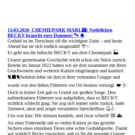
13.03.2026 CHEMIEPARK MARL🧪🧪: Notfellchen
BECKY braucht eure Daumen! 🐾 🍀
​Geduld ist im Tierschutz oft die wichtigste Zutat – und heute
Abend hat sie sich endlich ausgezahlt! 🎊✨
​Es geht um die hübsche BECKY aus dem Chemiepark 🏭.
Unsere gemeinsame Geschichte reicht schon ein Stück zurück:
Bereits im Januar 2022 hatten wir sie dort zusammen mit ihren
Geschwistern und weiteren Katzen eingefangen und kastriert
🐈‍⬛🐈Seitdem lebte sie dort in ihrer vertrauten Gruppe und
wurde von den lieben Fütterern vor Ort bestens versorgt. ❤️ 🩺
​Doch in letzter Zeit gab es Grund zur großen Sorge. Den
aufmerksamen Fütterern war aufgefallen, dass es BECKY
sichtlich schlecht ging: Sie zog sich immer mehr zurück, hatte
Atemnot, niest und zeigte verstärkten Speichelfluss 🤒💧.
Uns war klar: Wir müssen handeln, und zwar schnell! 🆘 🚑
An einer Futterstelle mit so vielen Katzen ist das gezielte
Sichern eines einzelnen Tieres eine echte Geduldsprobe. Damit
wir wirklich Becky erwischen, gab es für die gesamte Gruppe