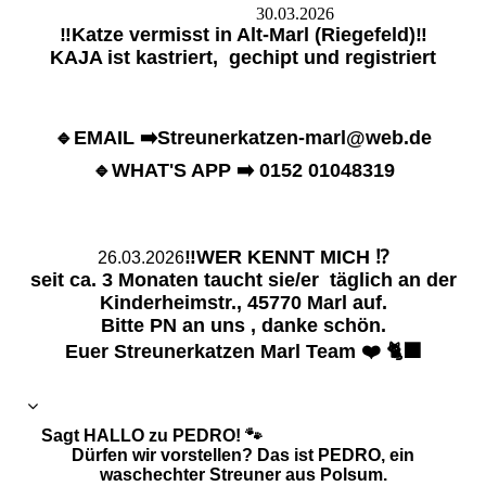
30.03.2026
‼️Katze vermisst in Alt-Marl (Riegefeld)‼️
KAJA ist kastriert, gechipt und registriert
🔹️EMAIL ➡️Streunerkatzen-marl@web.de
🔹️WHAT'S APP ➡️ 0152 01048319
‼️WER KENNT MICH ⁉️
26.03.2026
seit ca. 3 Monaten taucht sie/er täglich an der
Kinderheimstr., 45770 Marl auf.
Bitte PN an uns , danke schön.
Euer Streunerkatzen Marl Team ❤️ 🐈‍⬛
Sagt HALLO zu PEDRO! 🐾
​Dürfen wir vorstellen? Das ist PEDRO, ein
waschechter Streuner aus Polsum.