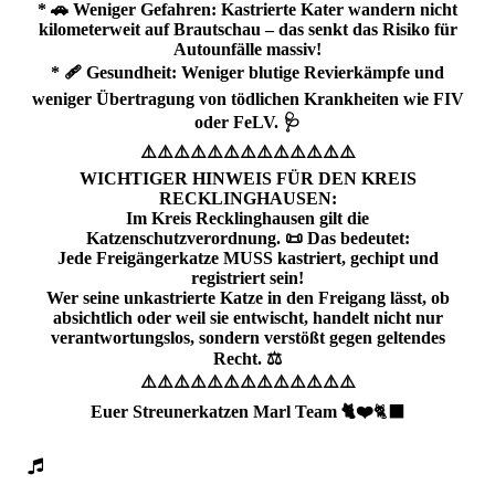
* 🚗 Weniger Gefahren: Kastrierte Kater wandern nicht
kilometerweit auf Brautschau – das senkt das Risiko für
Autounfälle massiv!
* 🩹 Gesundheit: Weniger blutige Revierkämpfe und
weniger Übertragung von tödlichen Krankheiten wie FIV
oder FeLV. 🩺
⚠️⚠️⚠️⚠️⚠️⚠️⚠️⚠️⚠️⚠️⚠️⚠️⚠️
WICHTIGER HINWEIS FÜR DEN KREIS
RECKLINGHAUSEN:
Im Kreis Recklinghausen gilt die
Katzenschutzverordnung. 📜 Das bedeutet:
Jede Freigängerkatze MUSS kastriert, gechipt und
registriert sein!
Wer seine unkastrierte Katze in den Freigang lässt, ob
absichtlich oder weil sie entwischt, handelt nicht nur
verantwortungslos, sondern verstößt gegen geltendes
Recht. ⚖️
⚠️⚠️⚠️⚠️⚠️⚠️⚠️⚠️⚠️⚠️⚠️⚠️⚠️
Euer Streunerkatzen Marl Team 🐈‍❤️
🐈‍⬛