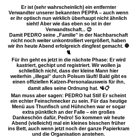
Er ist (sehr wahrscheinlich) ein entfernter
Verwandter unserer bekannten PEPPA – auch wenn
er ihr optisch nun wirklich überhaupt nicht ähnlich
sieht! Aber wie das eben so ist in der
Verwandtschaft... 😉
​Damit PEDRO seine „Familie“ in der Nachbarschaft
nicht noch weiter unkontrolliert vergrößert, haben
wir ihn heute Abend erfolgreich dingfest gemacht. 🛑
🐈
​Für ihn geht es jetzt in die nächste Phase: Er wird
kastriert, gechipt und registriert. Wir wollen ja
schließlich nicht, dass der kleine Mann hier
weiterhin „illegal“ durch Polsum läuft! Bald gibt es
einen offiziellen Katzen-Personalausweis für ihn,
damit alles seine Ordnung hat. 🛂📋
​Man muss aber sagen: PEDRO hat Stil! Er scheint
ein echter Feinschmecker zu sein. Für das heutige
Menü aus Thunfisch und Hühnchen war er sogar
extra pünktlich an der Falle – ein großes
Dankeschön dafür, Pedro! So kommen wir heute
Abend (vielleicht) mal ein kleines bisschen früher
ins Bett, auch wenn jetzt noch der ganze Papierkram
und die Organisation anstehen.