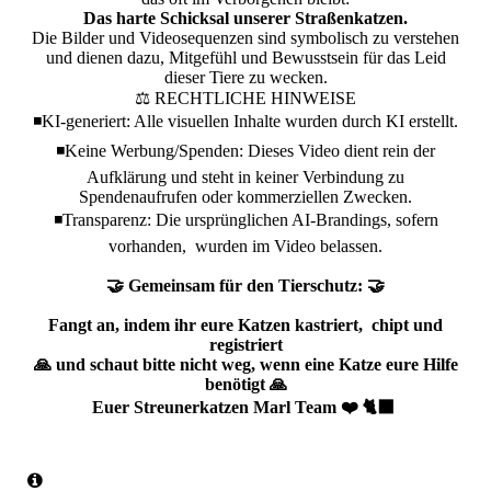
Das harte Schicksal unserer Straßenkatzen.
​Die Bilder und Videosequenzen sind symbolisch zu verstehen
und dienen dazu, Mitgefühl und Bewusstsein für das Leid
dieser Tiere zu wecken.
​⚖️ RECHTLICHE HINWEISE
◾️​KI-generiert: Alle visuellen Inhalte wurden durch KI erstellt.
◾️​Keine Werbung/Spenden: Dieses Video dient rein der
Aufklärung und steht in keiner Verbindung zu
Spendenaufrufen oder kommerziellen Zwecken.
◾️​Transparenz: Die ursprünglichen AI-Brandings, sofern
vorhanden, wurden im Video belassen.
​🤝 Gemeinsam für den Tierschutz: 🤝
​Fangt an, indem ihr eure Katzen kastriert, chipt und
registriert
🙏 und schaut bitte nicht weg, wenn eine Katze eure Hilfe
benötigt 🙏
Euer Streunerkatzen Marl Team ❤️ 🐈‍⬛