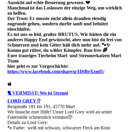
Aussicht auf echte Besserung gewesen. 💔
​Manchmal ist das Loslassen der einzige Weg, um wirklich
zu helfen.
Der Trost: Er musste nicht allein draußen elendig
zugrunde gehen, sondern durfte sanft und behütet
einschlafen.
​Es tut uns so leid, großer BRUTUS. Wir hätten dir ein
anderes Happy End gewünscht, aber nun bist du frei von
Schmerzen und kein Gitter hält dich mehr auf. 🐾✨
​Komm gut rüber, du wilder Kämpfer. Run free 🌈
​Euer trauriges Tierheim Marl und Streunerkatzen Marl
Team
hier geht es zur Vorgeschichte:
https://www.facebook.com/share/p/1DtBeXzmf1/
🐈 VERMISST: Wo ist Streuni
LORD GREY ⁉️
Bergstraße 181 bis 191, 45770 Marl
​Wir brauche eure Hilfe! Unser Lord Grey wird an seiner
Futterstelle schmerzlich vermisst🥺
​Details zu Lord Grey:
​🐾 Farbe: weiß mit schwarz, schwarzer Fleck am Kinn