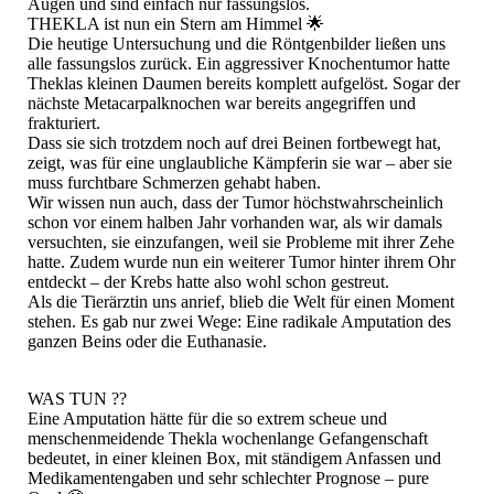
Augen und sind einfach nur fassungslos.
THEKLA ist nun ein Stern am Himmel 🌟
Die heutige Untersuchung und die Röntgenbilder ließen uns
alle fassungslos zurück. Ein aggressiver Knochentumor hatte
Theklas kleinen Daumen bereits komplett aufgelöst. Sogar der
nächste Metacarpalknochen war bereits angegriffen und
frakturiert.
Dass sie sich trotzdem noch auf drei Beinen fortbewegt hat,
zeigt, was für eine unglaubliche Kämpferin sie war – aber sie
muss furchtbare Schmerzen gehabt haben.
Wir wissen nun auch, dass der Tumor höchstwahrscheinlich
schon vor einem halben Jahr vorhanden war, als wir damals
versuchten, sie einzufangen, weil sie Probleme mit ihrer Zehe
hatte. Zudem wurde nun ein weiterer Tumor hinter ihrem Ohr
entdeckt – der Krebs hatte also wohl schon gestreut.
Als die Tierärztin uns anrief, blieb die Welt für einen Moment
stehen. Es gab nur zwei Wege: Eine radikale Amputation des
ganzen Beins oder die Euthanasie.
WAS TUN ??
Eine Amputation hätte für die so extrem scheue und
menschenmeidende Thekla wochenlange Gefangenschaft
bedeutet, in einer kleinen Box, mit ständigem Anfassen und
Medikamentengaben und sehr schlechter Prognose – pure