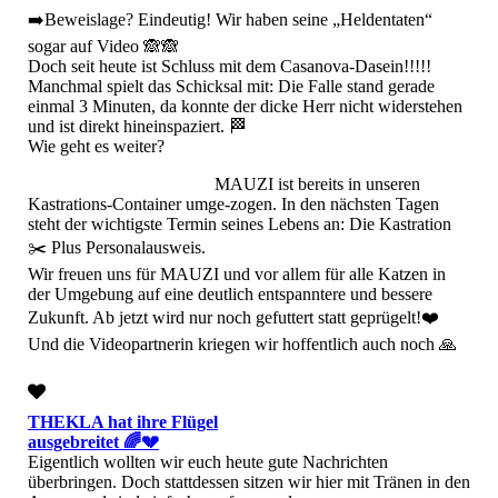
➡️​Beweislage? Eindeutig! Wir haben seine „Heldentaten“
sogar auf Video 🙈🙈
​Doch seit heute ist Schluss mit dem Casanova-Dasein!!!!!
Manchmal spielt das Schicksal mit: Die Falle stand gerade
einmal 3 Minuten, da konnte der dicke Herr nicht widerstehen
und ist direkt hineinspaziert. 🏁
​Wie geht es weiter?
MAUZI ist bereits in unseren
Kastrations-Container umge-zogen. In den nächsten Tagen
steht der wichtigste Termin seines Lebens an: Die Kastration
✂️ Plus Personalausweis.
​Wir freuen uns für MAUZI und vor allem für alle Katzen in
der Umgebung auf eine deutlich entspanntere und bessere
Zukunft. Ab jetzt wird nur noch gefuttert statt geprügelt!❤️
Und die Videopartnerin kriegen wir hoffentlich auch noch 🙏
THEKLA hat ihre Flügel
ausgebreitet 🌈💔
Eigentlich wollten wir euch heute gute Nachrichten
überbringen. Doch stattdessen sitzen wir hier mit Tränen in den