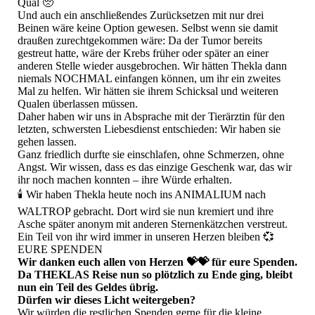
Qual 🥺
Und auch ein anschließendes Zurücksetzen mit nur drei
Beinen wäre keine Option gewesen. Selbst wenn sie damit
draußen zurechtgekommen wäre: Da der Tumor bereits
gestreut hatte, wäre der Krebs früher oder später an einer
anderen Stelle wieder ausgebrochen. Wir hätten Thekla dann
niemals NOCHMAL einfangen können, um ihr ein zweites
Mal zu helfen. Wir hätten sie ihrem Schicksal und weiteren
Qualen überlassen müssen.
Daher haben wir uns in Absprache mit der Tierärztin für den
letzten, schwersten Liebesdienst entschieden: Wir haben sie
gehen lassen.
Ganz friedlich durfte sie einschlafen, ohne Schmerzen, ohne
Angst. Wir wissen, dass es das einzige Geschenk war, das wir
ihr noch machen konnten – ihre Würde erhalten.
🕯️ Wir haben Thekla heute noch ins ANIMALIUM nach
WALTROP gebracht. Dort wird sie nun kremiert und ihre
Asche später anonym mit anderen Sternenkätzchen verstreut.
Ein Teil von ihr wird immer in unseren Herzen bleiben 💞
EURE SPENDEN
Wir danken euch allen von Herzen 💝💝 für eure Spenden.
Da THEKLAS Reise nun so plötzlich zu Ende ging, bleibt
nun ein Teil des Geldes übrig.
Dürfen wir dieses Licht weitergeben?
Wir würden die restlichen Spenden gerne für die kleine