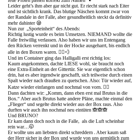
fette Pfoten passen korrekt zum Namen 🐾
Leider geht’s ihm aber gar nicht gut. Er riecht stark nach Eiter
und ist sichtlich krank. Das blutige Näschen kommt zwar von
der Randale in der Falle, aber gesundheitlich steckt da definitiv
mehr dahinter 😪
Nun zur „Sporteinheit“ des Abends:
Richtig lustig wurde es beim Umsetzen. NIEMAND wollte die
Falle freiwillig verlassen. Also haben wir uns im Entengang
den Rücken verrenkt und in der Hocke ausgeharrt, bis endlich
alle in den Boxen waren. 🧘‍♂️💨
Und im Container ging das Halligalli erst richtig los:
Kaum angekommen, dachte LIESE wohl, sie braucht noch
eine Extra-Einheit an der Gittertür. Sie war eigentlich schon
drin, hat es aber irgendwie geschafft, sich teilweise durch einen
Spalt wieder nach draußen zu quetschen. Also: Tür wieder auf,
Katze wieder einfangen und nochmal von vorn. 🤦‍♂️
Dann dachten wir: „Komm, dann eben erst mal Brutus in die
Box.“ Aber auch Brutus hatte andere Pläne, machte einmal den
„Flieger“ und segelte direkt wieder aus der Box raus. Also
durften wir auch ihn nochmal neu eintüten 🙈🙈🙈
Und BRUNO?
Er kam dann doch noch in die Falle, als die Luft scheinbar
rein war…🤭
Er wollte uns am liebsten direkt schreddern . Aber kaum saß
der Herr sicher in der Box und wurde von uns gemütlich zum