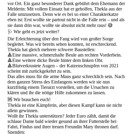
vor Ort. Ein ganz besonderer Dank gebührt dem Ehemann der
Melderin: Mit vollem Einsatz hat er geholfen, Thekla aus der
Falle umzusetzen. Denn wie es bei so einer Charakterkatze
eben ist: Erst wollte sie partout nicht in die Falle rein – und als
sie dann drin war, wollte sie absolut nicht mehr raus! 😅
​🩺 Wie geht es jetzt weiter?
​Die Erleichterung über den Fang wird von großer Sorge
begleitet. Was wir bereits sehen konnten, ist erschreckend.
Thekla hat gleich mehrere schwere Baustellen:
🔺️​Eine massive, schmerzhafte Beule am rechten Vorderbein.
🔺️​Eine weitere dicke Beule hinter dem linken Ohr.
🔺️​Blutverkrustete Augen – der Katzenschnupfen von 2021
scheint mit zurückgekehrt zu sein.
​Das alles muss für die arme Maus ganz schrecklich sein. Nach
dem ganzen Stress des Einfangens werden wir sie nun
kurzfristig einem Tierarzt vorstellen, um die Ursachen zu
klären und ihr die nötige Hilfe zukommen zu lassen.
​🆘 Wir brauchen euch!
​Thekla ist eine Kämpferin, aber diesen Kampf kann sie nicht
allein gewinnen.
​Wollt ihr Thekla unterstützen? Jeder Euro zählt, damit die
schlaue Dame bald wieder gesund an ihrer Futterstelle bei
Fahri, Findus und ihrer treuen Freundin Mary thronen darf.
​Spenden: