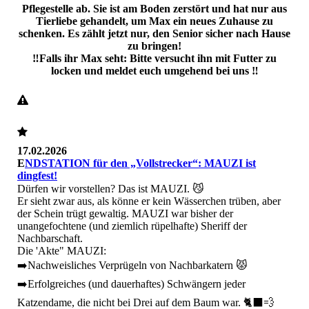
Pflegestelle ab. Sie ist am Boden zerstört und hat nur aus
Tierliebe gehandelt, um Max ein neues Zuhause zu
schenken. Es zählt jetzt nur, den Senior sicher nach Hause
zu bringen!
‼️Falls ihr Max seht: Bitte versucht ihn mit Futter zu
locken und meldet euch umgehend bei uns ‼️
17.02.2026
E
NDSTATION für den „Vollstrecker“: MAUZI ist
dingfest!
Dürfen wir vorstellen? Das ist MAUZI. 😼
Er sieht zwar aus, als könne er kein Wässerchen trüben, aber
der Schein trügt gewaltig. MAUZI war bisher der
unangefochtene (und ziemlich rüpelhafte) Sheriff der
Nachbarschaft.
​Die 'Akte" MAUZI:
➡️​Nachweisliches Verprügeln von Nachbarkatern 😾
➡️​Erfolgreiches (und dauerhaftes) Schwängern jeder
Katzendame, die nicht bei Drei auf dem Baum war. 🐈‍⬛💨