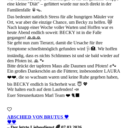
eine kleine "Diät" – gefüttert wurde nur noch direkt in der
Familienfalle 🥫🪤.
Das bedeutet natürlich Stress für alle hungrigen Mäuler vor
Ort, war aber die einzige Chance, um Becky zu helfen. 😿
Nach knapp einer Woche voller Warten und Hoffen war es
heute Abend endlich soweit: BECKY ist in die Falle
gegangen! 🙏🙏🙏
​Sie geht nun zum Tierarzt, damit die Ursache für ihre
Symptome schnellstmöglich gefunden wird 🩺🏥. Wir hoffen
inständig, dass es nichts Schlimmes ist und sie bald wieder auf
den Pfoten ist. 🙏 🐾
​Bitte drückt der tapferen Maus alle Daumen und Pfoten! ✊🐾
Ein großes Dankeschön an die Fütterer, insbesondere LAURA
❤️❤️, die so wachsam waren und keine Ruhe gegeben haben,
bis BECKY endlich in Sicherheit war. 😇 💖
​Wir halten euch auf dem Laufenden! 📣
Euer Streunerkatzen Marl Team ❤️ 🐈‍⬛
ABSCHIED VON BRUTUS 🖤
🖤🖤
– Der letzte Liebesdienst 🌈 07.03.2026