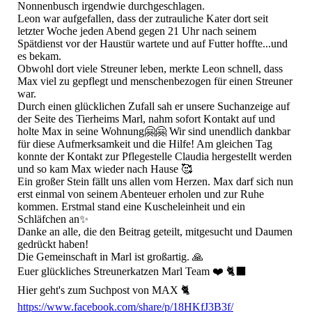
Nonnenbusch irgendwie durchgeschlagen.
Leon war aufgefallen, dass der zutrauliche Kater dort seit
letzter Woche jeden Abend gegen 21 Uhr nach seinem
Spätdienst vor der Haustür wartete und auf Futter hoffte...und
es bekam.
​Obwohl dort viele Streuner leben, merkte Leon schnell, dass
Max viel zu gepflegt und menschenbezogen für einen Streuner
war.
Durch einen glücklichen Zufall sah er unsere Suchanzeige auf
der Seite des Tierheims Marl, nahm sofort Kontakt auf und
holte Max in seine Wohnung🤗🤗 ​Wir sind unendlich dankbar
für diese Aufmerksamkeit und die Hilfe! Am gleichen Tag
konnte der Kontakt zur Pflegestelle Claudia hergestellt werden
und so kam Max wieder nach Hause 🥰
Ein großer Stein fällt uns allen vom Herzen. Max darf sich nun
erst einmal von seinem Abenteuer erholen und zur Ruhe
kommen. Erstmal stand eine Kuscheleinheit und ein
Schläfchen an✨
​Danke an alle, die den Beitrag geteilt, mitgesucht und Daumen
gedrückt haben!
Die Gemeinschaft in Marl ist großartig. 🙏
Euer glückliches Streunerkatzen Marl Team ❤️ 🐈‍⬛
Hier geht's zum Suchpost von MAX 🐈
https://www.facebook.com/share/p/18HKfJ3B3f/