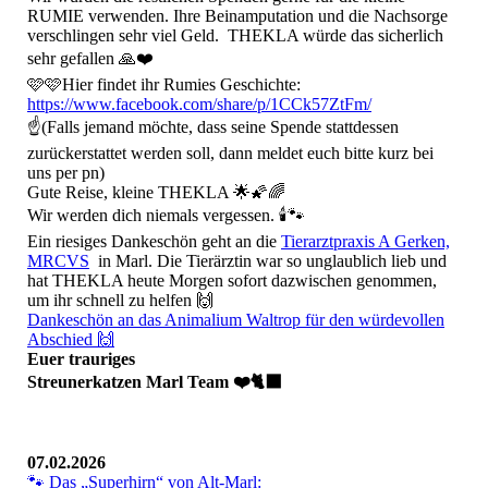
RUMIE verwenden. Ihre Beinamputation und die Nachsorge
verschlingen sehr viel Geld. THEKLA würde das sicherlich
sehr gefallen 🙏❤️
🩷🩷Hier findet ihr Rumies Geschichte:
https://www.facebook.com/share/p/1CCk57ZtFm/
☝️(Falls jemand möchte, dass seine Spende stattdessen
zurückerstattet werden soll, dann meldet euch bitte kurz bei
uns per pn)
Gute Reise, kleine THEKLA 🌟🌠🌈
Wir werden dich niemals vergessen. 🕯️🐾
Ein riesiges Dankeschön geht an die
Tierarztpraxis A Gerken,
MRCVS
in Marl. Die Tierärztin war so unglaublich lieb und
hat THEKLA heute Morgen sofort dazwischen genommen,
um ihr schnell zu helfen 🙌
Dankeschön an das Animalium Waltrop für den würdevollen
Abschied 🙌
Euer trauriges
Streunerkatzen Marl Team ❤️🐈‍⬛
07.02.2026
🐾 Das „Superhirn“ von Alt-Marl: