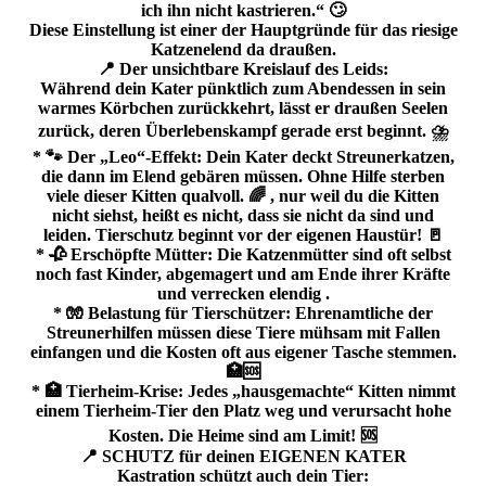
ich ihn nicht kastrieren.“ 🙄
Diese Einstellung ist einer der Hauptgründe für das riesige
Katzenelend da draußen.
📍 Der unsichtbare Kreislauf des Leids:
Während dein Kater pünktlich zum Abendessen in sein
warmes Körbchen zurückkehrt, lässt er draußen Seelen
zurück, deren Überlebenskampf gerade erst beginnt. ⛈️
* 🐾 Der „Leo“-Effekt: Dein Kater deckt Streunerkatzen,
die dann im Elend gebären müssen. Ohne Hilfe sterben
viele dieser Kitten qualvoll. 🌈 , nur weil du die Kitten
nicht siehst, heißt es nicht, dass sie nicht da sind und
leiden. Tierschutz beginnt vor der eigenen Haustür! 🚪
* 🥀 Erschöpfte Mütter: Die Katzenmütter sind oft selbst
noch fast Kinder, abgemagert und am Ende ihrer Kräfte
und verrecken elendig .
* 🧤 Belastung für Tierschützer: Ehrenamtliche der
Streunerhilfen müssen diese Tiere mühsam mit Fallen
einfangen und die Kosten oft aus eigener Tasche stemmen.
🏥🆘
* 🏥 Tierheim-Krise: Jedes „hausgemachte“ Kitten nimmt
einem Tierheim-Tier den Platz weg und verursacht hohe
Kosten. Die Heime sind am Limit! 🆘
📍 SCHUTZ für deinen EIGENEN KATER
Kastration schützt auch dein Tier: