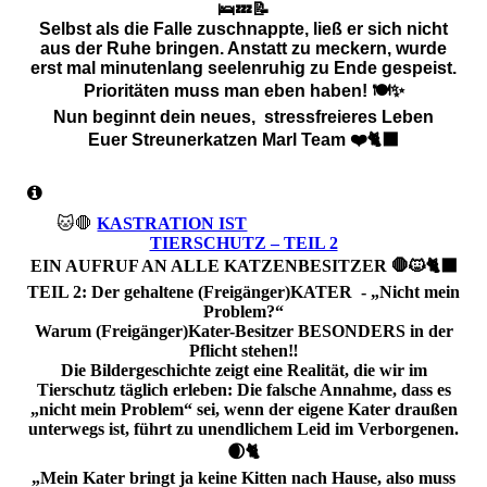
🛌💤📝
​Selbst als die Falle zuschnappte, ließ er sich nicht
aus der Ruhe bringen. Anstatt zu meckern, wurde
erst mal minutenlang seelenruhig zu Ende gespeist.
Prioritäten muss man eben haben! 🍽️✨
Nun beginnt dein neues, stressfreieres Leben
Euer Streunerkatzen Marl Team ❤️🐈‍⬛
🐱🛑
KASTRATION IST
TIERSCHUTZ – TEIL 2
EIN AUFRUF AN ALLE KATZENBESITZER 🛑🐱🐈‍⬛
TEIL 2: Der gehaltene (Freigänger)KATER - „Nicht mein
Problem?“
Warum (Freigänger)Kater-Besitzer BESONDERS in der
Pflicht stehen‼️
Die Bildergeschichte zeigt eine Realität, die wir im
Tierschutz täglich erleben: Die falsche Annahme, dass es
„nicht mein Problem“ sei, wenn der eigene Kater draußen
unterwegs ist, führt zu unendlichem Leid im Verborgenen.
🌒🐈
„Mein Kater bringt ja keine Kitten nach Hause, also muss