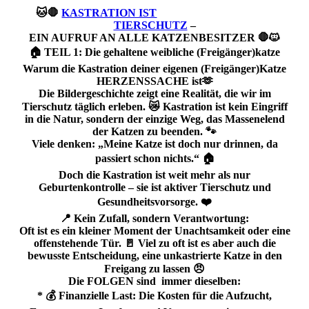
🐱🛑
KASTRATION IST
TIERSCHUTZ
–
EIN AUFRUF AN ALLE KATZENBESITZER 🛑🐱
🏠 TEIL 1: Die gehaltene weibliche (Freigänger)katze
Warum die Kastration deiner eigenen (Freigänger)Katze
HERZENSSACHE ist🫶
Die Bildergeschichte zeigt eine Realität, die wir im
Tierschutz täglich erleben. 😿 Kastration ist kein Eingriff
in die Natur, sondern der einzige Weg, das Massenelend
der Katzen zu beenden. 🐾
Viele denken: „Meine Katze ist doch nur drinnen, da
passiert schon nichts.“ 🏠
Doch die Kastration ist weit mehr als nur
Geburtenkontrolle – sie ist aktiver Tierschutz und
Gesundheitsvorsorge. ❤️
📍 Kein Zufall, sondern Verantwortung:
Oft ist es ein kleiner Moment der Unachtsamkeit oder eine
offenstehende Tür. 🚪 Viel zu oft ist es aber auch die
bewusste Entscheidung, eine unkastrierte Katze in den
Freigang zu lassen 😠
Die FOLGEN sind immer dieselben:
* 💰 Finanzielle Last: Die Kosten für die Aufzucht,