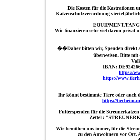
Die Kosten für die Kastrationen 
Katzenschutzverordnung vierteljährlic
EQUIPMENT/FANG
Wir finanzieren sehr viel davon privat
��Daher bitten wir, Spenden direkt a
überweisen. Bitte
Vol
IBAN: DE92426
https://
https://www.tier
Ihr könnt bestimmte Tiere oder auch d
https://tierheim-
Futterspenden für die Streunerkatzen 
Zettel : "STREUNERKA
Wir bemühen uns immer, für die Streun
zu den Anwohnern vor Ort. Au
A