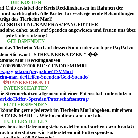
DIE KOSTEN
und Chip erstattet der Kreis Recklinghausen im Rahmen der
h und nachträglich. Alle Kosten für weitergehende Behandlungen
trägt das Tierheim Marl!
AUSRÜSTUNG/KAMERAS/ FANGFUTTER
 und sind daher auch auf Spenden angewiesen und freuen uns über
jede Unterstützung!
GELDSPENDEN
n das Tierheim Marl auf dessen Konto oder auch per PayPal zu
 mit dem Stichwort "STREUNERKATZEN " ��
ksbank Marl-Recklinghausen
610080500819100 BIC: GENODEM1MRL
www.paypal.com/paypalme/TSVMarl
heim-marl.de/Helfen-Spenden/Geld-Spende/
🫶DANKESCHÖN !!!
PATENSCHAFTEN
ie Streunerkatzen allgemein mit einer Patenschaft unterstützen:
marl.de/Helfen-Spenden/Patenschaftsantrag/
FUTTERSPENDEN
könnt ihr gerne jederzeit im Tierheim Marl abgeben, mit einem
TZEN MARL". Wir holen diese dann dort ab.
FUTTERSTELLEN
erchen eine Betreuung sicherzustellen und suchen dazu Kontakt
ch unterstützen wir Futterstellen mit Futterspenden.
ktuell etwa 90 ‼️Streunis !