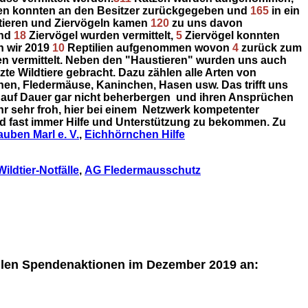
n konnten an den Besitzer zurückgegeben und
165
in ein
tieren und Ziervögeln kamen
120
zu uns davon
und
18
Ziervögel wurden vermittelt,
5
Ziervögel konnten
 wir 2019
10
Reptilien aufgenommen wovon
4
zurück zum
 vermittelt.
Neben den "Haustieren" wurden uns auch
zte Wildtiere gebracht. Dazu zählen alle Arten von
hen, Fledermäuse, Kaninchen, Hasen usw. Das trifft uns
e auf Dauer gar nicht beherbergen und ihren Ansprüchen
r sehr froh, hier bei einem Netzwerk kompetenter
nd fast immer Hilfe und Unterstützung zu bekommen. Zu
auben Marl e. V.
,
Eichhörnchen Hilfe
Wildtier-Notfälle
,
AG Fledermausschutz
ollen Spendenaktionen im Dezember 2019 a
n: