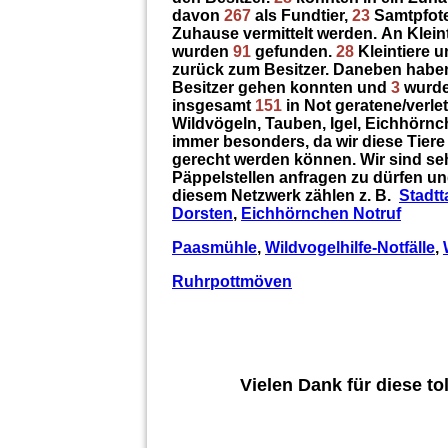
davon
267
als Fundtier,
23
Samtpfote
Zuhause vermittelt werden.
An Klein
wurden
91
gefunden.
28
Kleintiere 
zurück zum Besitzer.
Daneben haben
Besitzer gehen konnten und
3
wurden
insgesamt
151
in Not geratene/verlet
Wildvögeln, Tauben, Igel, Eichhörnc
immer besonders, da wir diese Tier
gerecht werden können. Wir sind seh
Päppelstellen anfragen zu dürfen u
diesem Netzwerk zählen z. B.
Stadtt
Dorsten
,
Eichhörnchen Notruf
Paasmühle
,
Wildvogelhilfe-Notfälle
,
Ruhrpottmöven
Vielen Dank für diese t