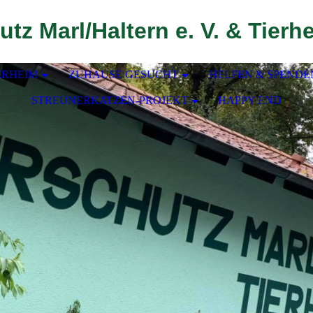
utz Marl/Haltern e. V. & Tierh
ERHEIM
ZUHAUSE GESUCHT
HELFEN & SPENDE
STREUNERKATZEN-PROJEKT
HAPPY END