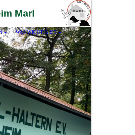
eim Marl
N
WAS WICHTIG IST