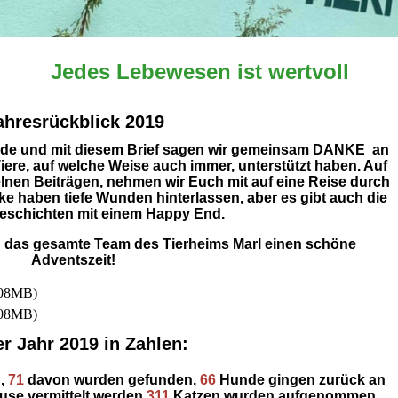
Jedes Lebewesen ist wertvoll
ahresrückblick 2019
Ende und mit diesem Brief sagen wir gemeinsam DANKE an
Tiere, auf welche Weise auch immer, unterstützt haben. Auf
elnen Beiträgen, nehmen wir Euch mit auf eine Reise durch
ke haben tiefe Wunden hinterlassen, aber es gibt auch die
schichten mit einem Happy End.
 das gesamte Team des Tierheims Marl einen schöne
Adventszeit!
.08MB)
.08MB)
r Jahr 2019 in Zahlen:
,
71
davon wurden gefunden,
66
Hunde gingen zurück an
use vermittelt werden.
311
Katzen wurden aufgenommen,