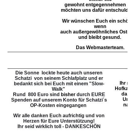
gewohnt entgegennehmen un
möchten uns dafür entschuldige
Wir wünschen Euch ein schöne
wenn
auch außergewöhnliches Osterf
und bleibt gesund.
Das Webmasterteam.
Die Sonne
lockte heute auch unseren
Schatzi
von seinem Schlafplatz und er
Ihr mö
bedankt sich bei Euch mit einem "Slow-
Hofkater 
Walk"
das B
Rund
800
Euro
sind
bisher
durch EURE
Unter
Spenden auf unserem Konto für Schatzi´s
natür
OP-Kosten eingegangen
Wir alle danken Euch aufrichtig und von
Herzen für Eure Unterstützung!
Ihr seid wirklich toll - DANKESCHÖN