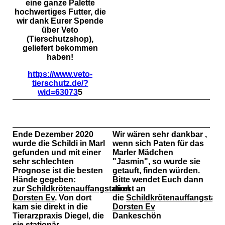
eine ganze Palette
hochwertiges Futter, die
wir dank Eurer Spende
über Veto
(Tierschutzshop),
geliefert bekommen
haben!
https://www.veto-
tierschutz.de/?
wid=63073
5
Ende Dezember 2020
Wir wären sehr dankbar ,
wurde die Schildi in Marl
wenn sich Paten für das
gefunden und mit einer
Marler Mädchen
sehr schlechten
"Jasmin", so wurde sie
Prognose ist die besten
getauft, finden würden.
Hände gegeben:
Bitte wendet Euch dann
zur
Schildkrötenauffangstation
direkt an
Dorsten Ev
. Von dort
die
Schildkrötenauffangstati
kam sie direkt in die
Dorsten Ev
Tierarzpraxis Diegel, die
Dankeschön
sie stationär