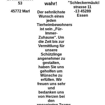
"
Schleckermäulche
wahr!
53
strasse 11
45772 Marl
-13
45289
Der sehnlichste
Essen
Wunsch eines
jeden
Tierheimbewohners
ist sein „Für-
Immer-
Zuhause“. Um
die Zeit bis zur
Vermittlung für
unsere
Schützlinge
angenehmer zu
gestalten,
haben Sie uns
geholfen um
Wünsche zu
erfüllen.
Wir
freuen uns sehr
und
bedanken
uns
von Herzen bei
den
engagierten
Teams