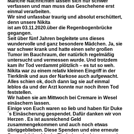
Manche Nachrichten lassen sich nur schwer
verfassen und man muss das Geschehene erst
einmal verarbeiten.
Wir sind unfassbar traurig und absolut erschüttert,
denn unsere Nikita
ist am 03.11.2020.über die Regenbogenbrücke
gegangen.
Seit über fünf Jahren begleitete uns dieses
wundervolle und ganz besondere Mädchen. Ja, sie
war schwer krank und hatte einen sehr großen
Tumor im Bauchraum, der natürlich regelmäßig
untersucht und vermessen wurde. Und trotzdem
kam ihr Tod verdammt plötzlich – es tut so weh.
Nikita war zu einem relativ kleinen Eingriff in der
Tierklinik und aus der Narkose auch aufgewacht.
Alles schien ok, doch dann lag sie auf einmal
leblos da und der Arzt konnte nur noch ihren Tod
feststellen.
Wir haben sie am Mittwoch bei Cremare in Wesel
einäschern lassen.
Einige von Euch waren so lieb und haben für Duke
´s Einäscherung gespendet. Dafür danken wir von
Herzen . Es ist ausreichend Geld
zusammengekommen und auch noch etwas
übriggeblieben. Diese Spenden und eine erneute