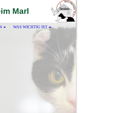
eim Marl
N
WAS WICHTIG IST