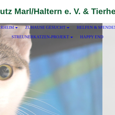
utz Marl/Haltern e. V. & Tierh
ERHEIM
ZUHAUSE GESUCHT
HELFEN & SPENDE
STREUNERKATZEN-PROJEKT
HAPPY END