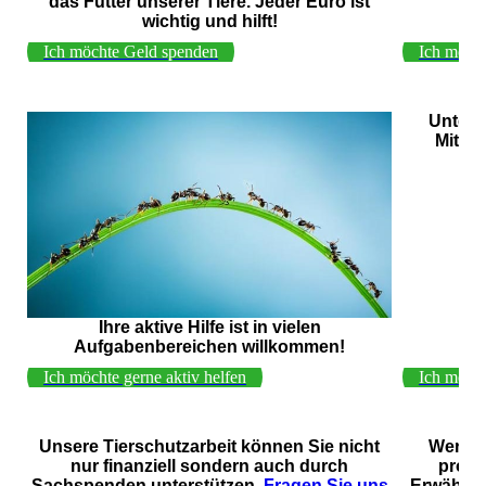
das Futter unserer Tiere. Jeder Euro ist
wichtig und hilft!
Ich möchte Geld spenden
Ich möch
Unterst
Mitgli
Ihre aktive Hilfe ist in vielen
Aufgabenbereichen willkommen!
Ich möchte gerne aktiv helfen
Ich möcht
Unsere Tierschutzarbeit können Sie nicht
Werden
nur finanziell sondern auch durch
profi
Sachspenden unterstützen.
Fragen Sie uns
Erwähnun