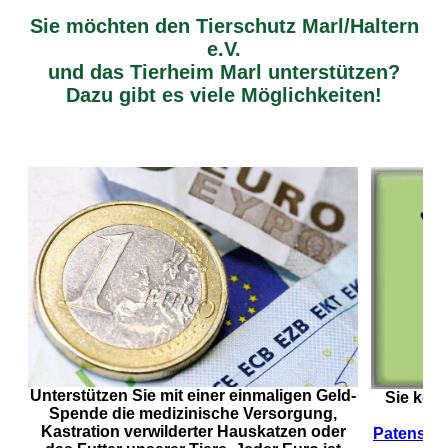
Sie möchten den Tierschutz Marl/Haltern
e.V.
und das Tierheim Marl unterstützen?
Dazu gibt es viele Möglichkeiten!
Unterstützen Sie mit einer einmaligen Geld-
Sie könn
Spende die medizinische Versorgung,
Kastration verwilderter Hauskatzen oder
Patenscha