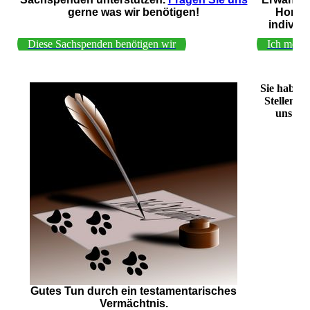
gerne was wir benötigen!
Homep
individu
Diese Sachspenden benötigen wir
Ich möch
Sie haben 
Stellen S
uns auf
Gutes Tun durch ein testamentarisches
Vermächtnis.