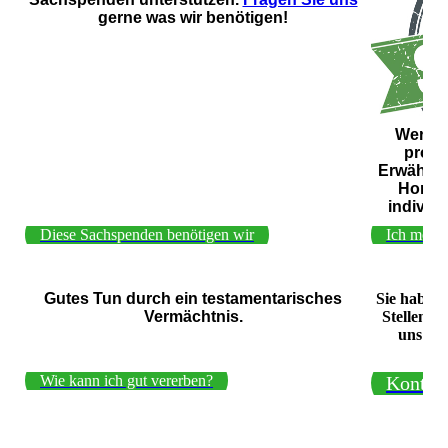
gerne was wir benötigen!
Werden
profi
Erwähnun
Homep
individu
Diese Sachspenden benötigen wir
Ich möch
Gutes Tun durch ein testamentarisches
Sie haben 
Vermächtnis.
Stellen S
uns auf
Wie kann ich gut vererben?
Kontak