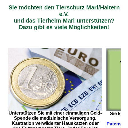
Sie möchten den Tierschutz Marl/Haltern
e.V.
und das Tierheim Marl unterstützen?
Dazu gibt es viele Möglichkeiten!
Unterstützen Sie mit einer einmaligen Geld-
Sie könn
Spende die medizinische Versorgung,
Kastration verwilderter Hauskatzen oder
Patenscha