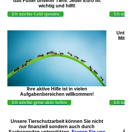
das Futter unserer Tiere. Jeder Euro ist
wichtig und hilft!
Ich möchte Geld spenden
Ich möch
Unterst
Mitgli
Ihre aktive Hilfe ist in vielen
Aufgabenbereichen willkommen!
Ich möchte gerne aktiv helfen
Ich möcht
Unsere Tierschutzarbeit können Sie nicht
nur finanziell sondern auch durch
Sachspenden unterstützen.
Fragen Sie uns