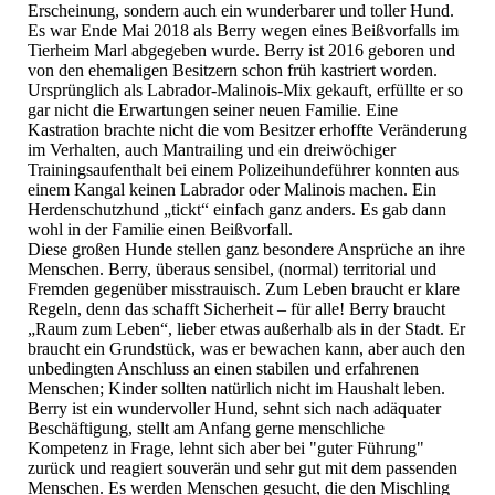
Erscheinung, sondern auch ein wunderbarer und toller Hund.
Es war Ende Mai 2018 als Berry wegen eines Beißvorfalls im
Tierheim Marl abgegeben wurde. Berry ist 2016 geboren und
von den ehemaligen Besitzern schon früh kastriert worden.
Ursprünglich als Labrador-Malinois-Mix gekauft, erfüllte er so
gar nicht die Erwartungen seiner neuen Familie. Eine
Kastration brachte nicht die vom Besitzer erhoffte Veränderung
im Verhalten, auch Mantrailing und ein dreiwöchiger
Trainingsaufenthalt bei einem Polizeihundeführer konnten aus
einem Kangal keinen Labrador oder Malinois machen. Ein
Herdenschutzhund „tickt“ einfach ganz anders. Es gab dann
wohl in der Familie einen Beißvorfall.
Diese großen Hunde stellen ganz besondere Ansprüche an ihre
Menschen. Berry, überaus sensibel, (normal) territorial und
Fremden gegenüber misstrauisch. Zum Leben braucht er klare
Regeln, denn das schafft Sicherheit – für alle! Berry braucht
„Raum zum Leben“, lieber etwas außerhalb als in der Stadt. Er
braucht ein Grundstück, was er bewachen kann, aber auch den
unbedingten Anschluss an einen stabilen und erfahrenen
Menschen; Kinder sollten natürlich nicht im Haushalt leben.
Berry ist ein wundervoller Hund, sehnt sich nach adäquater
Beschäftigung, stellt am Anfang gerne menschliche
Kompetenz in Frage, lehnt sich aber bei "guter Führung"
zurück und reagiert souverän und sehr gut mit dem passenden
Menschen. Es werden Menschen gesucht, die den Mischling