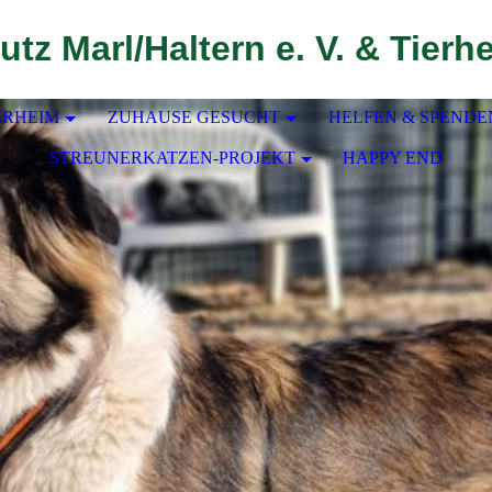
utz Marl/Haltern e. V. & Tierh
ERHEIM
ZUHAUSE GESUCHT
HELFEN & SPENDE
STREUNERKATZEN-PROJEKT
HAPPY END