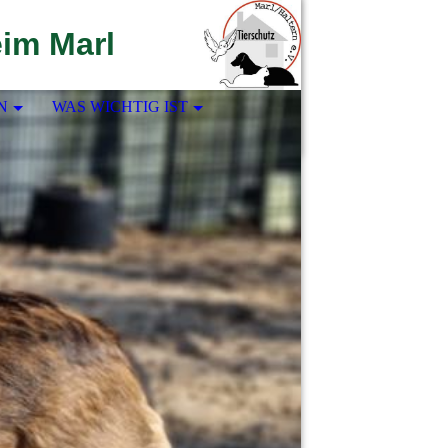
eim Marl
N
WAS WICHTIG IST