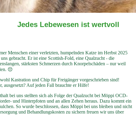
Jedes Lebewesen ist wertvoll
er Menschen einer verletzten, humpelnden Katze im Herbst 2025
ns gebracht. Er ist eine Scottish-Fold, eine Qualzucht - die
benslangen, stärksten Schmerzen durch Knorpelschäden – nur weil
den. 😔
wohl Kastration und Chip für Freigänger vorgeschrieben sind!
 ausgesetzt? Auf jeden Fall brauchte er Hilfe!
alt bei uns stellten sich als Folge der Qualzucht bei Möppi OCD-
order- und Hinterpfoten und an allen Zehen heraus. Dazu kommt ein
lchen. So wurde beschlossen, dass Möppi bei uns bleiben und nicht
ersorgung und Behandlungskosten zu sichern freuen wir uns über