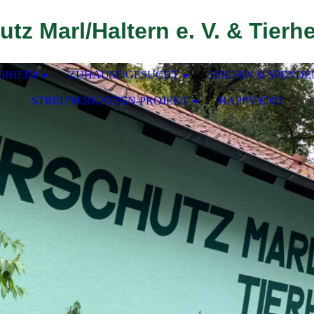
utz Marl/Haltern e. V. & Tierh
ERHEIM
ZUHAUSE GESUCHT
HELFEN & SPENDE
STREUNERKATZEN-PROJEKT
HAPPY END