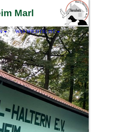
eim Marl
N
WAS WICHTIG IST