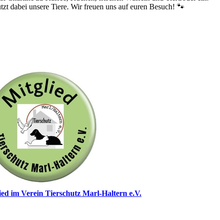
tzt dabei unsere Tiere. Wir freuen uns auf euren Besuch! 🐾
ed im Verein Tierschutz Marl-Haltern e.V.